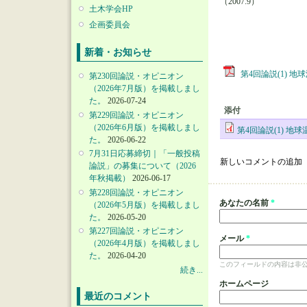
（2007.9）
土木学会HP
企画委員会
新着・お知らせ
第4回論説(1) 
第230回論説・オピニオン
（2026年7月版）を掲載しまし
た。
2026-07-24
添付
第229回論説・オピニオン
（2026年6月版）を掲載しまし
第4回論説(1) 地
た。
2026-06-22
7月31日応募締切｜「一般投稿
新しいコメントの追加
論説」の募集について（2026
年秋掲載）
2026-06-17
第228回論説・オピニオン
あなたの名前
*
（2026年5月版）を掲載しまし
た。
2026-05-20
第227回論説・オピニオン
メール
*
（2026年4月版）を掲載しまし
た。
2026-04-20
このフィールドの内容は非
続き...
ホームページ
最近のコメント