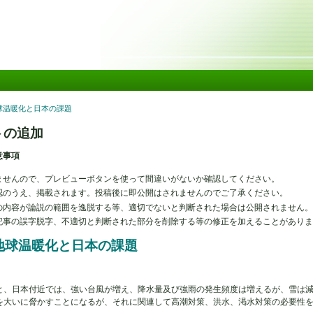
メ
イ
ン
コ
ン
テ
ン
ツ
地球温暖化と日本の課題
に
移
トの追加
動
意事項
ませんので、プレビューボタンを使って間違いがないか確認してください。
認のうえ、掲載されます。投稿後に即公開はされませんのでご了承ください。
の内容が論説の範囲を逸脱する等、適切でないと判断された場合は公開されません
記事の誤字脱字、不適切と判断された部分を削除する等の修正を加えることがあり
) 地球温暖化と日本の課題
日本付近では、強い台風が増え、降水量及び強雨の発生頻度は増えるが、雪は減
を大いに脅かすことになるが、それに関連して高潮対策、洪水、渇水対策の必要性