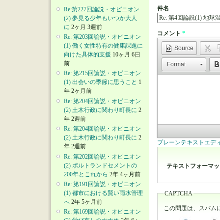
件名
Re:第227回論説・オピニオン
(2) 夢見る少年もいつか大人
に
2ヶ月 3週前
コメント
*
Re: 第203回論説・オピニオン
(1) 働く女性特有の健康課題に
Source
向けた具体的支援
10ヶ月 6日
前
Format
Re: 第215回論説・オピニオン
(1) 出会いの季節に思うこと
1
年 2ヶ月前
Re: 第204回論説・オピニオン
(2) 土木行政に関わり町長に
2
年 2週前
Re: 第204回論説・オピニオン
(2) 土木行政に関わり町長に
2
プレーンテキストエデ
年 2週前
Re: 第202回論説・オピニオン
(2) ポルトランドセメントの
テキストフォーマ
200年とこれから
2年 4ヶ月前
Re: 第191回論説・オピニオン
(1) 都市における賢い雨水管理
CAPTCHA
へ
2年 5ヶ月前
この問題は、スパム
Re: 第169回論説・オピニオン