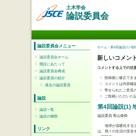
土木学会
論説委員会
メインメニュー
論説委員会メニュー
現在地
ホーム
›
第4回論説(1) 
新しいコメン
論説委員会ホーム
開設にあたって
コメントする上での注
論説委員会構成
投稿後に修正でき
論説委員の紹介
コメントは内容確
過去の論説委員
寄せられたご意見
ご投稿いただいた
論説
第4回論説(1
論説一覧
論説委員 青山俊樹
論説の種類
地球が温暖化すると、
リンク
は、我々の生活の安全