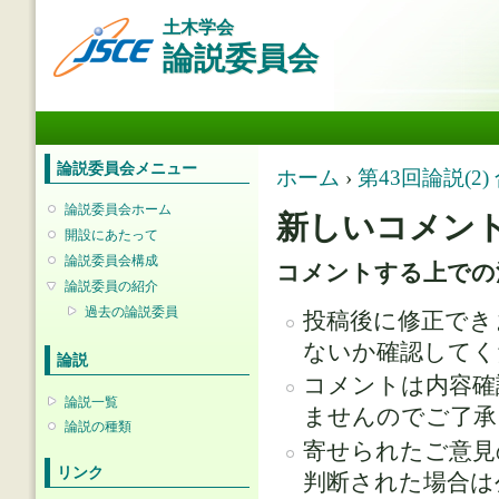
メ
土木学会
イ
論説委員会
ン
コ
ン
メインメニュー
テ
ン
ツ
論説委員会メニュー
現在地
ホーム
›
第43回論説(
に
移
論説委員会ホーム
新しいコメン
動
開設にあたって
論説委員会構成
コメントする上での
論説委員の紹介
過去の論説委員
投稿後に修正でき
ないか確認してく
論説
コメントは内容確
論説一覧
ませんのでご了承
論説の種類
寄せられたご意見
リンク
判断された場合は