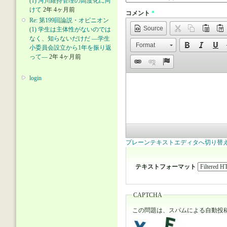
(1) 河川維持管理の高度化に向
けて
2年 4ヶ月前
コメント
*
Re: 第199回論説・オピニオン
Source
(1) 学生は主体性がないのでは
なく、知らないだけだ ―学生
Format
小委員会設立から1年を振り返
って―
2年 4ヶ月前
login
プレーンテキストエディタへ切り替
テキストフォーマット
CAPTCHA
この問題は、スパムによる自動投