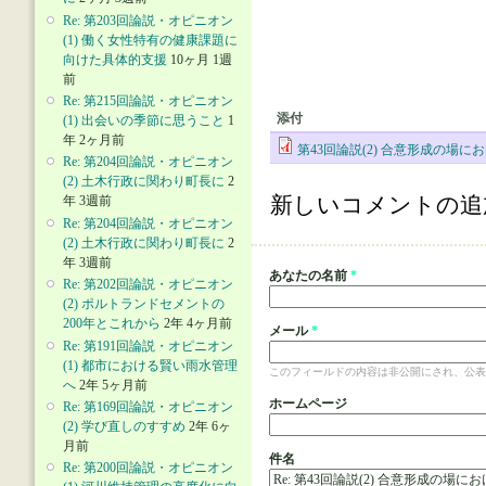
Re: 第203回論説・オピニオン
(1) 働く女性特有の健康課題に
向けた具体的支援
10ヶ月 1週
前
Re: 第215回論説・オピニオン
添付
(1) 出会いの季節に思うこと
1
年 2ヶ月前
第43回論説(2) 合意形成の場
Re: 第204回論説・オピニオン
(2) 土木行政に関わり町長に
2
新しいコメントの追
年 3週前
Re: 第204回論説・オピニオン
(2) 土木行政に関わり町長に
2
年 3週前
あなたの名前
*
Re: 第202回論説・オピニオン
(2) ポルトランドセメントの
200年とこれから
2年 4ヶ月前
メール
*
Re: 第191回論説・オピニオン
(1) 都市における賢い雨水管理
このフィールドの内容は非公開にされ、公表
へ
2年 5ヶ月前
ホームページ
Re: 第169回論説・オピニオン
(2) 学び直しのすすめ
2年 6ヶ
月前
件名
Re: 第200回論説・オピニオン