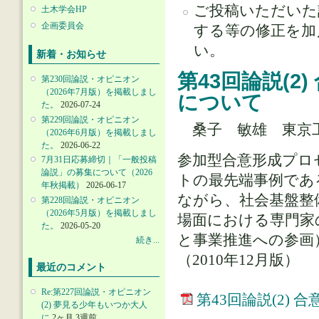
ご投稿いただいた
土木学会HP
企画委員会
する等の修正を加
い。
新着・お知らせ
第43回論説(
第230回論説・オピニオン
（2026年7月版）を掲載しまし
について
た。
2026-07-24
第229回論説・オピニオン
桑子 敏雄 東京
（2026年6月版）を掲載しまし
た。
2026-06-22
参加型合意形成プロ
7月31日応募締切｜「一般投稿
論説」の募集について（2026
トの最先端事例であ
年秋掲載）
2026-06-17
ながら、社会基盤整
第228回論説・オピニオン
（2026年5月版）を掲載しまし
場面における専門家
た。
2026-05-20
と事業推進への参画
続き...
（2010年12月版）
最近のコメント
Re:第227回論説・オピニオン
第43回論説(2)
(2) 夢見る少年もいつか大人
に
2ヶ月 3週前