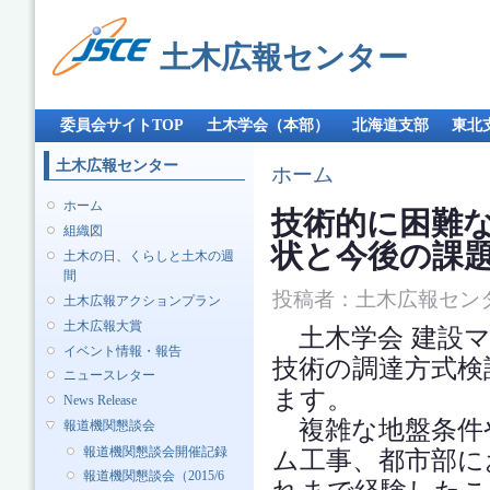
メ
イ
土木広報センター
ン
コ
ン
メインメニュー
テ
委員会サイトTOP
土木学会（本部）
北海道支部
東北
ン
ツ
土木広報センター
現在地
ホーム
に
移
ホーム
技術的に困難な
動
組織図
状と今後の課
土木の日、くらしと土木の週
間
投稿者：
土木広報セン
土木広報アクションプラン
土木広報大賞
土木学会 建設マ
イベント情報・報告
技術の調達方式検
ニュースレター
ます。
News Release
複雑な地盤条件
報道機関懇談会
報道機関懇談会開催記録
ム工事、都市部に
報道機関懇談会（2015/6