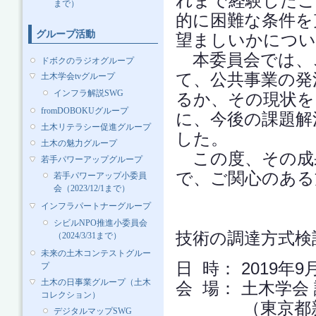
れまで経験したこ
まで）
的に困難な条件を
グループ活動
望ましいかについ
本委員会では、
ドボクのラジオグループ
て、公共事業の発
土木学会tvグループ
インフラ解説SWG
るか、その現状を
fromDOBOKUグループ
に、今後の課題解
土木リテラシー促進グループ
した。
土木の魅力グループ
この度、その成
若手パワーアップグループ
で、ご関心のある
若手パワーアップ小委員
会（2023/12/1まで）
インフラパートナーグループ
シビルNPO推進小委員会
技術の調達方式検
（2024/3/31まで）
未来の土木コンテストグルー
日 時： 2019年9
プ
土木の日事業グループ（土木
会 場： 土木学会
コレクション）
（東京都新宿区
デジタルマップSWG