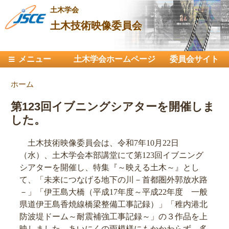
メ
土木学会
イ
土木技術映像委員会
ン
コ
メインメニュー
メニュー
土木学会ホームページ
ン
委員会サイト
テ
現在地
ホーム
ン
ツ
第123回イブニングシアターを開催しま
に
した。
移
動
土木技術映像委員会は、令和7年10月22日
（水）、土木学会本部講堂にて第123回イブニング
シアターを開催し、特集『～映える土木～』とし
て、「未来につなげる地下の川－首都圏外郭放水路
－」「伊王島大橋（平成17年度～平成22年度 一般
県道伊王島香焼線橋梁整備工事記録）」「稚内港北
防波堤ドーム～耐震補強工事記録～」の３作品を上
映しました。あいにくの雨模様にもかかわらず、多