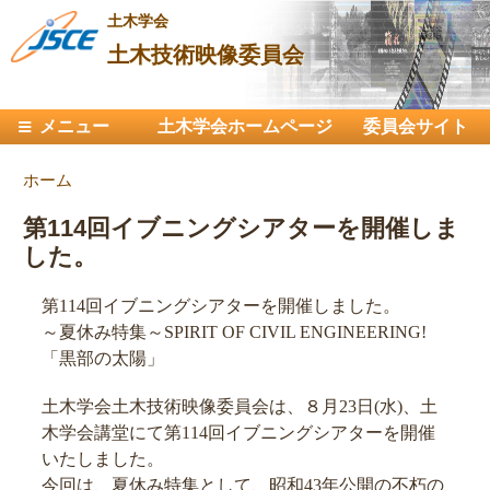
メ
土木学会
イ
土木技術映像委員会
ン
コ
メインメニュー
メニュー
土木学会ホームページ
ン
委員会サイト
テ
現在地
ホーム
ン
ツ
第114回イブニングシアターを開催しま
に
した。
移
動
第114回イブニングシアターを開催しました。
～夏休み特集～SPIRIT OF CIVIL ENGINEERING!
「黒部の太陽」
土木学会土木技術映像委員会は、８月23日(水)、土
木学会講堂にて第114回イブニングシアターを開催
いたしました。
今回は、夏休み特集として、昭和43年公開の不朽の