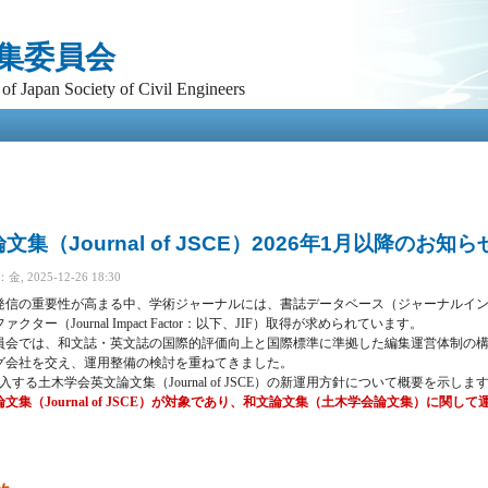
メ
イ
集委員会
ン
コ
of Japan Society of Civil Engineers
ン
テ
ン
ツ
に
移
動
集（Journal of JSCE）2026年1月以降のお知ら
 2025-12-26 18:30
発信の重要性が高まる中、学術ジャーナルには、書誌データベース（ジャーナルイ
ー（Journal Impact Factor：以下、JIF）取得が求められています。
員会では、和文誌・英文誌の国際的評価向上と国際標準に準拠した編集運営体制の
グ会社を交え、運用整備の検討を重ねてきました。
導入する土木学会英文論文集（Journal of JSCE）の新運用方針について概要を示しま
集（Journal of JSCE）が対象であり、和文論文集（土木学会論文集）に関し