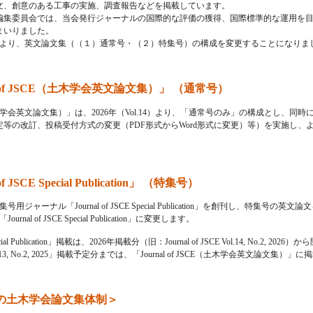
文、創意のある工事の実施、調査報告などを掲載しています。
編集委員会では、当会発行ジャーナルの国際的な評価の獲得、国際標準的な運用を
まいりました。
1月より、英文論文集（（１）通常号・（２）特集号）の構成を変更することになりま
l of JSCE（土木学会英文論文集）」 （通常号）
SCE（土木学会英文論文集）」は、2026年（Vol.14）より、「通常号のみ」の構成とし、
等の改訂、投稿受付方式の変更（PDF形式からWord形式に変更）等）を実施し、
 JSCE Special Publication」 （特集号）
用ジャーナル「Journal of JSCE Special Publication」を創刊し、特集号の英
「Journal of JSCE Special Publication」に変更します。
pecial Publication」掲載は、2026年掲載分（旧：Journal of JSCE Vol.14, No.2, 2026）
E Vol.13, No.2, 2025」掲載予定分までは、「Journal of JSCE（土木学会英文論文集
降の土木学会論文集体制＞