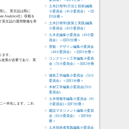
土木計画学(方法と技術)編集
を目指し、英文誌は既に
小委員会（41小委員会）＜旧
te Analytics社）収載を
D3分冊＞
て英文誌の運用整備を実
土木計画学(政策と実践)編集
小委員会（42小委員会）
土木史編集小委員会（43小委
員会）＜旧D2分冊＞
景観・デザイン編集小委員会
（44小委員会）＜旧D1分冊＞
ります。
コンクリート工学編集小委員
る改善が必要であり、英
会（51小委員会）＜旧E2分冊
＞
舗装工学編集小委員会（52小
委員会）＜旧E1分冊＞
木材工学編集小委員会(53小
委員会)
土木情報学編集小委員会（61
稿に一本化します。これ
小委員会)＜旧F3分冊＞
建設マネジメント編集小委員
会（62小委員会） ＜旧F4分
冊＞
土木技術者実践編集小委員会