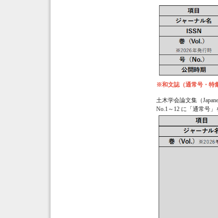
※和文誌（通常号・特集
土木学会論文集（Japanes
No.1～12 に「通常号