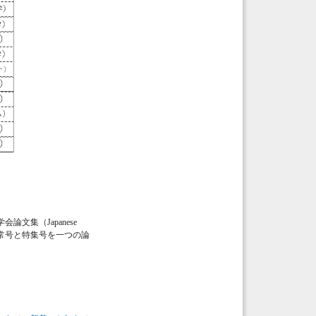
文集（Japanese
り、通常号と特集号を一つの論