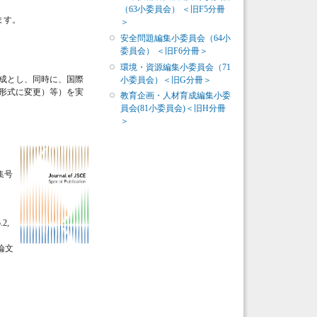
（63小委員会） ＜旧F5分冊
ます。
＞
安全問題編集小委員会（64小
委員会） ＜旧F6分冊＞
環境・資源編集小委員会（71
」の構成とし、同時に、国際
小委員会）＜旧G分冊＞
d形式に変更）等）を実
教育企画・人材育成編集小委
員会(81小委員会)＜旧H分冊
＞
特集号
.2,
文論文