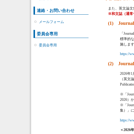
また、英文論文
連絡・お問い合わせ
※和文誌（通常号
メールフォーム
(1)
Journ
「Jou
委員会専用
標準的な
施しま
委員会専用
https://ww
(2)
Journa
2026年1
（英文論文）
Publi
※「Journ
2026）
※「Jour
集）」
https://ww
＜202