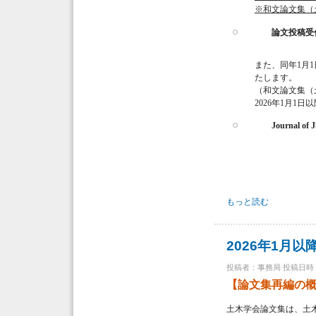
※和文論文集（
論文投稿受付シ
また、同年1月1
たします。
（和文論文集（
2026年1月1日
Journal of 
土木学会英文論文集（Jour
もっと読む
2026年1月
投稿者：
事務局
投稿日時：火,
【論文集再編の
土木学会論文集は、土木