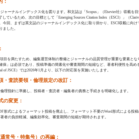
的：
、ジャーナルインデックス化を図ります。和文誌は「Scopus」（Elsevier社）収載
しているため、次の目標として「Emerging Sources Citation Index（ESCI）」（Clariva
。今回、まずは英文誌のジャーナルインデックス化に取り掛かり、ESCI収載に向け
りました。
：
審査項目を満たすため、編集運営体制の整備とジャーナルの品質管理が重要な要素とな
確保」は必須であり、投稿準備の簡素化や審査期間の短縮など、著者利便性を高め
nal of JSCE）では2026年1月より、以下の対応策を実施いたします。
稿要項・査読要領・倫理規定の改訂：
な倫理指針に準拠し、投稿者・査読者・編集者の責務と手続きを明確化します。
方式の変更：
DF形式によるフォーマット投稿を廃止し、フォーマット不要のWord形式による投
、著者の負担軽減、編集効率化、審査期間の短縮が期待されます。
（通常号・特集号）の再編：