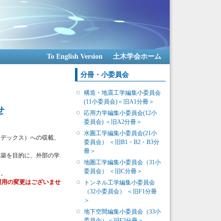
To English Version
土木学会ホーム
分冊・小委員会
構造・地震工学編集小委員会
(11小委員会)＜旧A1分冊＞
せ
応用力学編集小委員会(12小
委員会) ＜旧A2分冊＞
水圏工学編集小委員会(21小
ンデックス）への収載、
委員会） ＜旧B1・B2・B3分
冊＞
構築を目的に、外部の学
地圏工学編集小委員会（31小
委員会） ＜旧C分冊＞
す。
て運用の変更はございませ
トンネル工学編集小委員会
（32小委員会） ＜旧F1分冊
＞
地下空間編集小委員会（33小
委員会）＜旧F2分冊＞