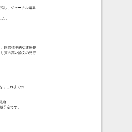
目指し、ジャーナル編集
した。
同時に、国際標準的な運用整
より質の高い論文の発行
文論文を，これまでの
から開始
）」に掲載予定です。