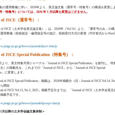
集の運用整備に伴い、2026年より、英文論文集（通常号・特集号）の構成を変更し
・特集号）については、2026 年 1 月以降も変更はござません。
al of JSCE（通常号）
：
rnal of JSCE（土木学会英文論文集）」は、2026年（Vol.14）より、「通常号のみ
運用整備（投稿規定・倫理規定等の改訂、投稿受付方式の変更（PDF形式からWor
す。
w.jstage.jst.go.jp/browse/journalofjsce/-char/ja
l of JSCE Special Publication（特集号）
：
月より、英文特集号用ジャーナル「Journal of JSCE Special Publication」を創刊し、
の掲載先を、これまでの「Journal of JSCE」から「Journal of JSCE Special
cation」に変更します。
al of JSCE Special Publication」掲載は、2026年掲載分（旧：Journal of JSCE Vol.14, No
から開始
nal of JSCE Vol.13, No.2, 2025」掲載予定分までは、「Journal of JSCE（土木学会英
に掲載予定です。
w.jstage.jst.go.jp/browse/journalofjscesp/-char/ja
6年1月以降の土木学会論文集体制＞