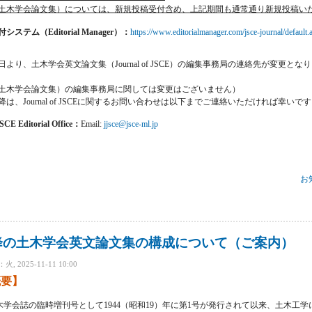
土木学会論文集）については、新規投稿受付含め、上記期間も通常通り新規投稿い
ステム（Editorial Manager）：
https://www.editorialmanager.com/jsce-journal/default.
日より、土木学会英文論文集（Journal of JSCE）の編集事務局の連絡先が変更と
土木学会論文集）の編集事務局に関しては変更はございません）
以降は、Journal of JSCEに関するお問い合わせは以下までご連絡いただければ幸いで
JSCE Editorial Office：
Email:
jjsce@jsce-ml.jp
お
nal of JSCE）2026年1月以降のお知らせ について
以降の土木学会英文論文集の構成について（ご案内）
 2025-11-11 10:00
概要】
学会誌の臨時増刊号として1944（昭和19）年に第1号が発行されて以来、土木工