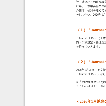
計、計画などの研究論
近年、土木学会論文集
の整備・検討を進めて
それに伴い、2026年
（１）「Journa
「Journal of J
備（投稿規定・倫理規定
を行っていきます。
（２）「Journal of
2026年1月より、英文特集号
「Journal of JSCE」から
※「Journal of JSCE S
※「Journal of JSC
＜2026年1月以