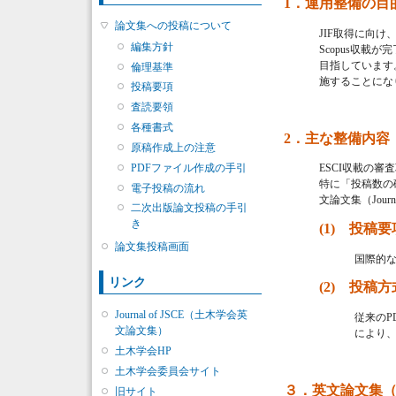
1．運用整備の目
論文集への投稿について
JIF取得に向け
編集方針
Scopus収載が完了
目指しています
倫理基準
施することにな
投稿要項
査読要領
各種書式
2．主な整備内容
原稿作成上の注意
PDFファイル作成の手引
ESCI収載の
特に「投稿数の
電子投稿の流れ
文論文集（Jour
二次出版論文投稿の手引
き
(1) 投
論文集投稿画面
国際的
リンク
(2) 投稿
Journal of JSCE（土木学会英
従来のP
文論文集）
により
土木学会HP
土木学会委員会サイト
３．英文論文集
旧サイト