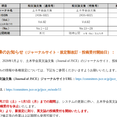
以降のお知らせ
：
（ジャーナルサイト・規定類改訂・投稿受付開始日）
2026年1月より、土木学会英文論文集（Journal of JSCE）のジャーナルサイト
ルの情報や各種規定については、下記をご参照くださいますようお願いいたします
論文集（Journal of JSCE）ジャーナルサイトURL：
https://committees.jsce.or.jp/jjsce
RL：
https://committees.jsce.or.jp/jjsce_en/node/11
12月27日（土）～1月5日（月）までの期間
は、システムの更新に伴い、土木学会英文論文集（
稿受付を休止
いたします。
（火）より、新規定に則り、英文誌の投稿受付を開始いたします。
び修正等の作業は上記期間も使用可能です。