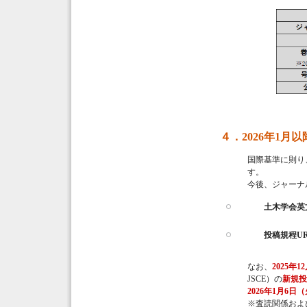
４．2026年1月
国際基準に則り、
す。
今後、ジャーナ
土木学会英文
投稿規程U
なお、
2025年
JSCE）の
新規投
2026年
1月6日
※査読関係およ