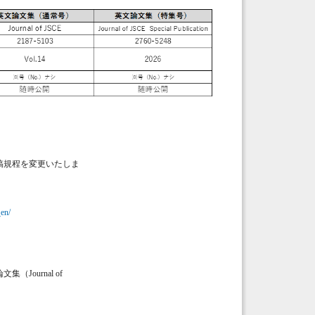
、投稿規程を変更いたしま
。
_en/
Journal of