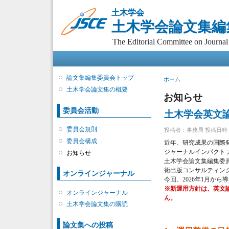
土木学会
土木学会論文集編
The Editorial Committee on Journal 
メインメニュー
論文集編集委員会トップ
現在地
ホーム
土木学会論文集の概要
お知らせ
委員会活動
土木学会英文論文
委員会規則
投稿者：
事務局
投稿日時：金,
委員会構成
近年、研究成果の国際
ジャーナルインパクトファクタ
お知らせ
土木学会論文集編集委
術出版コンサルティン
オンラインジャーナル
今回、2026年1月から
※新運用方針は、英文論文
オンラインジャーナル
ん。
土木学会論文集の購読
論文集への投稿