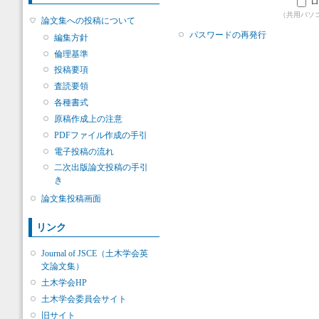
ロ
（共用パソ
論文集への投稿について
パスワードの再発行
編集方針
倫理基準
投稿要項
査読要領
各種書式
原稿作成上の注意
PDFファイル作成の手引
電子投稿の流れ
二次出版論文投稿の手引
き
論文集投稿画面
リンク
Journal of JSCE（土木学会英
文論文集）
土木学会HP
土木学会委員会サイト
旧サイト