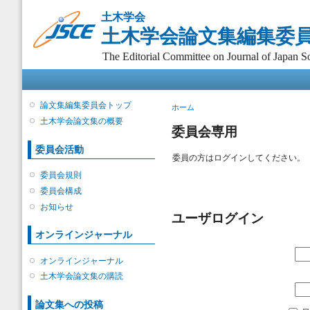
メ
土木学会
イ
土木学会論文集編集委
ン
コ
The Editorial Committee on Journal of Japan So
ン
メインメニュー
テ
ン
ツ
論文集編集委員会トップ
現在地
ホーム
に
土木学会論文集の概要
移
委員会専用
動
委員会活動
委員の方はログインしてください。
委員会規則
委員会構成
お知らせ
ユーザログイン
オンラインジャーナル
オンラインジャーナル
土木学会論文集の購読
論文集への投稿