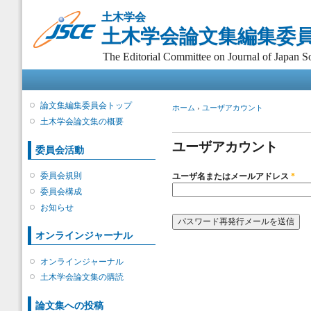
メ
土木学会
イ
土木学会論文集編集委
ン
コ
The Editorial Committee on Journal of Japan So
ン
メインメニュー
テ
ン
ツ
論文集編集委員会トップ
現在地
ホーム
›
ユーザアカウント
に
土木学会論文集の概要
プライマリータブ
移
動
ユーザアカウント
委員会活動
委員会規則
ユーザ名またはメールアドレス
*
委員会構成
お知らせ
オンラインジャーナル
オンラインジャーナル
土木学会論文集の購読
論文集への投稿