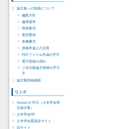
論文集への投稿について
編集方針
倫理基準
投稿要項
査読要領
各種書式
原稿作成上の注意
PDFファイル作成の手引
電子投稿の流れ
二次出版論文投稿の手引
き
論文集投稿画面
リンク
Journal of JSCE（土木学会英
文論文集）
土木学会HP
土木学会委員会サイト
旧サイト