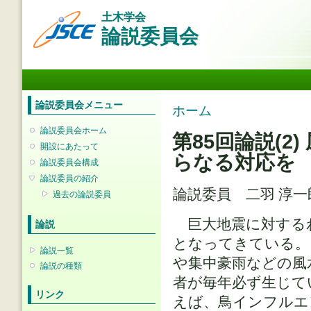
メ
土木学会
イ
論説委員会
ン
コ
ン
メインメニュー
テ
ン
ツ
論説委員会メニュー
現在地
ホーム
に
移
論説委員会ホーム
第85回論説(
動
開設にあたって
らなる対応を
論説委員会構成
論説委員の紹介
論説委員 二羽 淳
過去の論説委員
巨大地震に対する
論説
となってきている。
論説一覧
や集中豪雨などの風
論説の種類
者が毎年必ず生じて
リンク
えば、鳥インフルエ