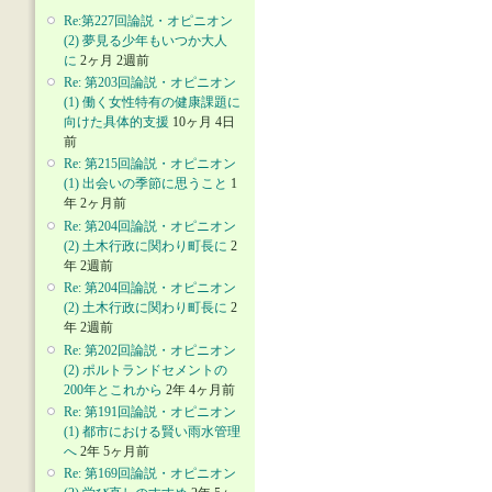
Re:第227回論説・オピニオン
(2) 夢見る少年もいつか大人
に
2ヶ月 2週前
Re: 第203回論説・オピニオン
(1) 働く女性特有の健康課題に
向けた具体的支援
10ヶ月 4日
前
Re: 第215回論説・オピニオン
(1) 出会いの季節に思うこと
1
年 2ヶ月前
Re: 第204回論説・オピニオン
(2) 土木行政に関わり町長に
2
年 2週前
Re: 第204回論説・オピニオン
(2) 土木行政に関わり町長に
2
年 2週前
Re: 第202回論説・オピニオン
(2) ポルトランドセメントの
200年とこれから
2年 4ヶ月前
Re: 第191回論説・オピニオン
(1) 都市における賢い雨水管理
へ
2年 5ヶ月前
Re: 第169回論説・オピニオン