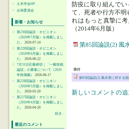
防疫に取り組んでい
土木学会HP
企画委員会
て、死者や行方不明
れはもっと真摯に考
新着・お知らせ
（2014年6月版）
第230回論説・オピニオン
（2026年7月版）を掲載しまし
た。
2026-07-24
第85回論説(2)
第229回論説・オピニオン
（2026年6月版）を掲載しまし
た。
2026-06-22
7月31日応募締切｜「一般投稿
添付
論説」の募集について（2026
年秋掲載）
2026-06-17
第85回論説(2) 風水害に対す
第228回論説・オピニオン
（2026年5月版）を掲載しまし
た。
2026-05-20
新しいコメントの追
第227回論説・オピニオン
（2026年4月版）を掲載しまし
た。
2026-04-20
続き...
最近のコメント