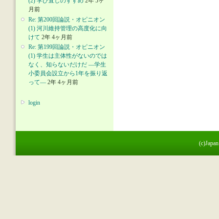
(2) 学び直しのすすめ
2年 5ヶ
月前
Re: 第200回論説・オピニオン
(1) 河川維持管理の高度化に向
けて
2年 4ヶ月前
Re: 第199回論説・オピニオン
(1) 学生は主体性がないのでは
なく、知らないだけだ ―学生
小委員会設立から1年を振り返
って―
2年 4ヶ月前
login
(c)Japan