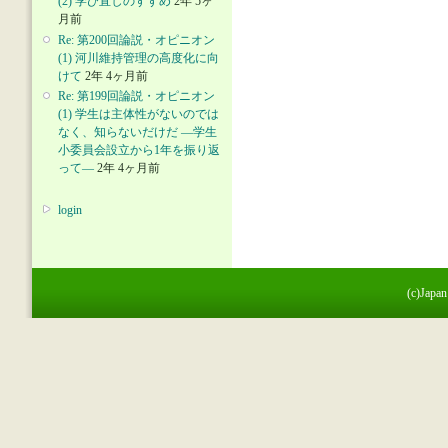
(2) 学び直しのすすめ
2年 5ヶ
月前
Re: 第200回論説・オピニオン
(1) 河川維持管理の高度化に向
けて
2年 4ヶ月前
Re: 第199回論説・オピニオン
(1) 学生は主体性がないのでは
なく、知らないだけだ ―学生
小委員会設立から1年を振り返
って―
2年 4ヶ月前
login
(c)Japan