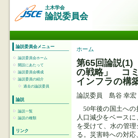
メ
土木学会
イ
論説委員会
ン
コ
ン
メインメニュー
テ
ン
ツ
論説委員会メニュー
現在地
ホーム
に
移
論説委員会ホーム
第65回論説(1
動
開設にあたって
の戦略」 コ
論説委員会構成
インフラの構
論説委員の紹介
過去の論説委員
論説委員 島谷 幸
論説
50年後の国土への
論説一覧
人口減少をベースに、
論説の種類
を受けて、水の管理
リンク
る。災害時への対応