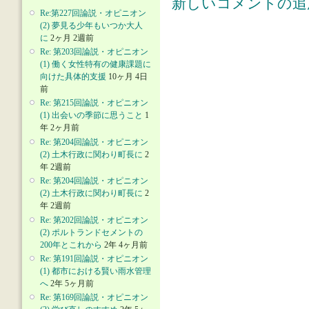
新しいコメントの追
Re:第227回論説・オピニオン
(2) 夢見る少年もいつか大人
に
2ヶ月 2週前
Re: 第203回論説・オピニオン
(1) 働く女性特有の健康課題に
向けた具体的支援
10ヶ月 4日
前
Re: 第215回論説・オピニオン
(1) 出会いの季節に思うこと
1
年 2ヶ月前
Re: 第204回論説・オピニオン
(2) 土木行政に関わり町長に
2
年 2週前
Re: 第204回論説・オピニオン
(2) 土木行政に関わり町長に
2
年 2週前
Re: 第202回論説・オピニオン
(2) ポルトランドセメントの
200年とこれから
2年 4ヶ月前
Re: 第191回論説・オピニオン
(1) 都市における賢い雨水管理
へ
2年 5ヶ月前
Re: 第169回論説・オピニオン