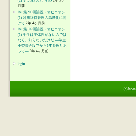
(2) 学び直しのすすめ
2年 5ヶ
月前
Re: 第200回論説・オピニオン
(1) 河川維持管理の高度化に向
けて
2年 4ヶ月前
Re: 第199回論説・オピニオン
(1) 学生は主体性がないのでは
なく、知らないだけだ ―学生
小委員会設立から1年を振り返
って―
2年 4ヶ月前
login
(c)Japan