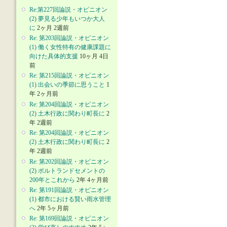
Re:第227回論説・オピニオン
(2) 夢見る少年もいつか大人
に
2ヶ月 2週前
Re: 第203回論説・オピニオン
(1) 働く女性特有の健康課題に
向けた具体的支援
10ヶ月 4日
前
Re: 第215回論説・オピニオン
(1) 出会いの季節に思うこと
1
年 2ヶ月前
Re: 第204回論説・オピニオン
(2) 土木行政に関わり町長に
2
年 2週前
Re: 第204回論説・オピニオン
(2) 土木行政に関わり町長に
2
年 2週前
Re: 第202回論説・オピニオン
(2) ポルトランドセメントの
200年とこれから
2年 4ヶ月前
Re: 第191回論説・オピニオン
(1) 都市における賢い雨水管理
へ
2年 5ヶ月前
Re: 第169回論説・オピニオン