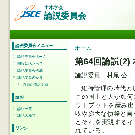
メ
土木学会
イ
論説委員会
ン
コ
ン
メインメニュー
テ
ン
ツ
論説委員会メニュー
現在地
ホーム
に
移
論説委員会ホーム
第64回論説(
動
開設にあたって
論説委員会構成
論説委員 村尾 公一
論説委員の紹介
過去の論説委員
維持管理の時代と
この国土と人が如何
論説
ウトプットを産み出
論説一覧
収や膨大な債務と言
論説の種類
とそれを実現するイ
リンク
れている。