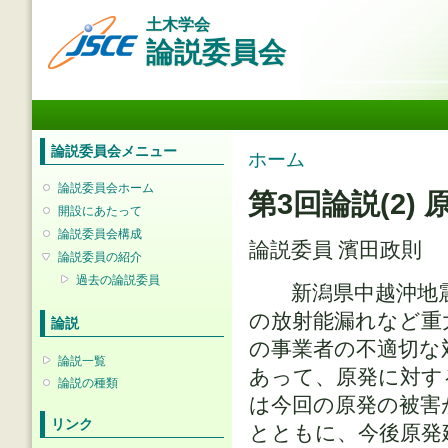
メ
土木学会
イ
論説委員会
ン
コ
ン
メインメニュー
テ
ン
ツ
論説委員会メニュー
現在地
ホーム
に
移
論説委員会ホーム
第3回論説(2
動
開設にあたって
論説委員会構成
論説委員 濱田政則
論説委員の紹介
過去の論説委員
新潟県中越沖地震
の放射能漏れなど重
論説
の事業者の不適切な
論説一覧
あって、原発に対す
論説の種類
は今回の原発の被害
リンク
とともに、今後原発