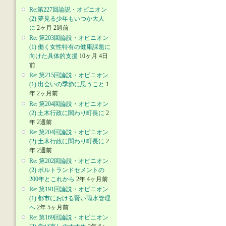
Re:第227回論説・オピニオン
(2) 夢見る少年もいつか大人
に
2ヶ月 2週前
Re: 第203回論説・オピニオン
(1) 働く女性特有の健康課題に
向けた具体的支援
10ヶ月 4日
前
Re: 第215回論説・オピニオン
(1) 出会いの季節に思うこと
1
年 2ヶ月前
Re: 第204回論説・オピニオン
(2) 土木行政に関わり町長に
2
年 2週前
Re: 第204回論説・オピニオン
(2) 土木行政に関わり町長に
2
年 2週前
Re: 第202回論説・オピニオン
(2) ポルトランドセメントの
200年とこれから
2年 4ヶ月前
Re: 第191回論説・オピニオン
(1) 都市における賢い雨水管理
へ
2年 5ヶ月前
Re: 第169回論説・オピニオン