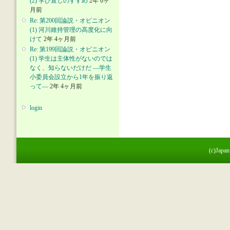
(2) 学び直しのすすめ
2年 6ヶ
月前
Re: 第200回論説・オピニオン
(1) 河川維持管理の高度化に向
けて
2年 4ヶ月前
Re: 第199回論説・オピニオン
(1) 学生は主体性がないのでは
なく、知らないだけだ ―学生
小委員会設立から1年を振り返
って―
2年 4ヶ月前
login
(c)Japan