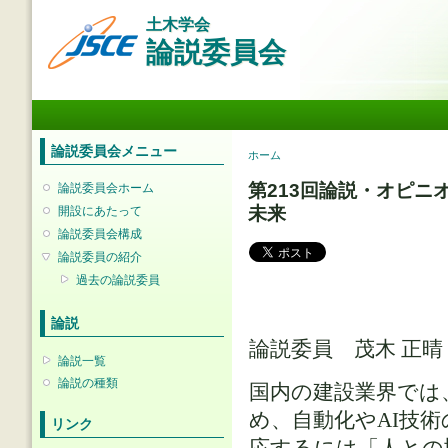
メ
土木学会
イ
論説委員会
ン
コ
ン
メインメニュー
テ
ン
ツ
論説委員会メニュー
現在地
ホーム
に
移
第213回論説・オピニ
論説委員会ホーム
動
未来
開設にあたって
論説委員会構成
論説委員の紹介
過去の論説委員
論説
論説委員 茂木 正
論説一覧
論説の種類
国内の建設業界では
め、自動化やAI技
リンク
応するには「人との