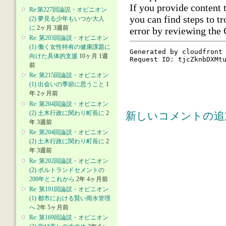
Re:第227回論説・オピニオン
(2) 夢見る少年もいつか大人
に
2ヶ月 3週前
Re: 第203回論説・オピニオン
(1) 働く女性特有の健康課題に
向けた具体的支援
10ヶ月 1週
前
Re: 第215回論説・オピニオン
(1) 出会いの季節に思うこと
1
年 2ヶ月前
Re: 第204回論説・オピニオン
(2) 土木行政に関わり町長に
2
新しいコメントの追
年 3週前
Re: 第204回論説・オピニオン
(2) 土木行政に関わり町長に
2
年 3週前
Re: 第202回論説・オピニオン
(2) ポルトランドセメントの
200年とこれから
2年 4ヶ月前
Re: 第191回論説・オピニオン
(1) 都市における賢い雨水管理
へ
2年 5ヶ月前
Re: 第169回論説・オピニオン