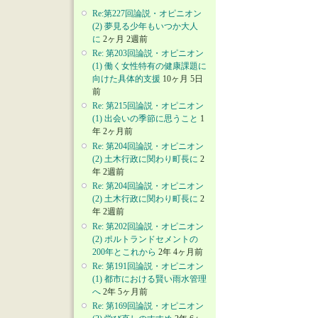
Re:第227回論説・オピニオン
(2) 夢見る少年もいつか大人
に
2ヶ月 2週前
Re: 第203回論説・オピニオン
(1) 働く女性特有の健康課題に
向けた具体的支援
10ヶ月 5日
前
Re: 第215回論説・オピニオン
(1) 出会いの季節に思うこと
1
年 2ヶ月前
Re: 第204回論説・オピニオン
(2) 土木行政に関わり町長に
2
年 2週前
Re: 第204回論説・オピニオン
(2) 土木行政に関わり町長に
2
年 2週前
Re: 第202回論説・オピニオン
(2) ポルトランドセメントの
200年とこれから
2年 4ヶ月前
Re: 第191回論説・オピニオン
(1) 都市における賢い雨水管理
へ
2年 5ヶ月前
Re: 第169回論説・オピニオン