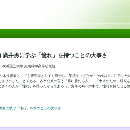
メ
イ
ン
コ
ン
テ
ン
ツ
に
移
(1) 廣井勇に学ぶ「憧れ」を持つことの大事さ
動
 横浜国立大学 先端科学高等研究院
28）は土木技術者としても研究者としても輝かしい業績を上げたが、それ以上に注目し
を送り出したことである。古市公威の言う「将に将たる人」、「土木のために研究
に多くの人が「憧れ」を持ったからであろう。変革の時代の中で、憧れを持たせる
) 廣井勇に学ぶ「憧れ」を持つことの大事さ