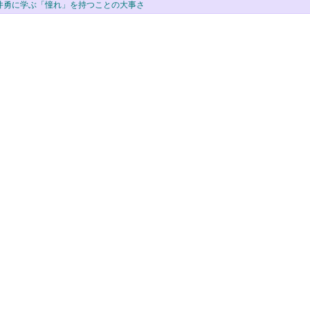
) 廣井勇に学ぶ「憧れ」を持つことの大事さ