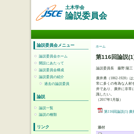
土木学会
論説委員会
メインメニュー
論説委員会メニュー
現在地
ホーム
第116回論説
論説委員会ホーム
開設にあたって
論説委員長 藤野 陽三
論説委員会構成
論説委員の紹介
廣井勇（1862-19
常に多くの有為な人材
過去の論説委員
井であり、廣井に非常
識したい。
論説
（2017年1月版）
論説一覧
第116回論説(1
論説の種類
リンク
添付