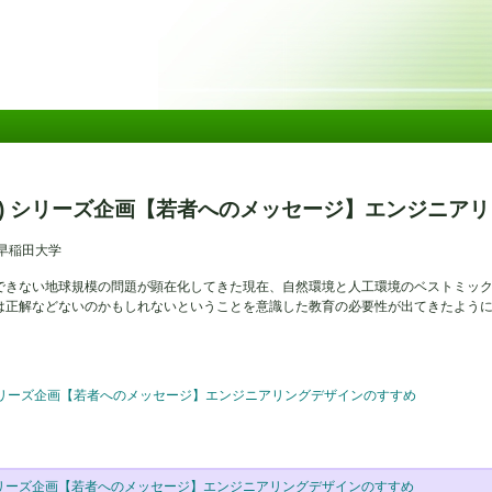
メ
イ
ン
コ
ン
テ
ン
ツ
に
移
(2) シリーズ企画【若者へのメッセージ】エンジニア
動
早稲田大学
できない地球規模の問題が顕在化してきた現在、自然環境と人工環境のベストミッ
は正解などないのかもしれないということを意識した教育の必要性が出てきたよう
) シリーズ企画【若者へのメッセージ】エンジニアリングデザインのすすめ
) シリーズ企画【若者へのメッセージ】エンジニアリングデザインのすすめ