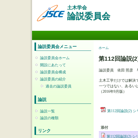
土木学会
論説委員会
メインメニュー
論説委員会メニュー
現在地
ホーム
第112回論説
論説委員会ホーム
開設にあたって
論説委員 依田 照彦 
論説委員会構成
論説委員の紹介
土木工学だけでは解決
一つではない、あるい
過去の論説委員
（2016年9月版）
論説
第112回論説(2
論説一覧
論説の種類
添付
リンク
第112回論説(2