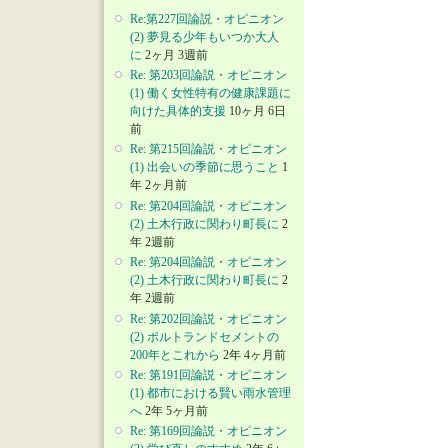
Re:第227回論説・オピニオン
(2) 夢見る少年もいつか大人
に
2ヶ月 3週前
Re: 第203回論説・オピニオン
(1) 働く女性特有の健康課題に
向けた具体的支援
10ヶ月 6日
前
Re: 第215回論説・オピニオン
(1) 出会いの季節に思うこと
1
年 2ヶ月前
Re: 第204回論説・オピニオン
(2) 土木行政に関わり町長に
2
年 2週前
Re: 第204回論説・オピニオン
(2) 土木行政に関わり町長に
2
年 2週前
Re: 第202回論説・オピニオン
(2) ポルトランドセメントの
200年とこれから
2年 4ヶ月前
Re: 第191回論説・オピニオン
(1) 都市における賢い雨水管理
へ
2年 5ヶ月前
Re: 第169回論説・オピニオン