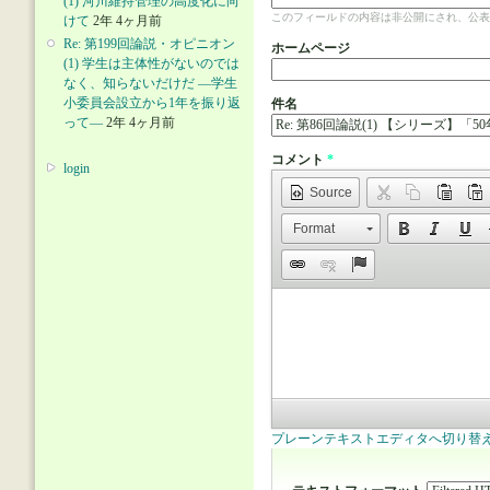
(1) 河川維持管理の高度化に向
このフィールドの内容は非公開にされ、公表
けて
2年 4ヶ月前
Re: 第199回論説・オピニオン
ホームページ
(1) 学生は主体性がないのでは
なく、知らないだけだ ―学生
小委員会設立から1年を振り返
件名
って―
2年 4ヶ月前
コメント
*
login
Source
Format
プレーンテキストエディタへ切り替