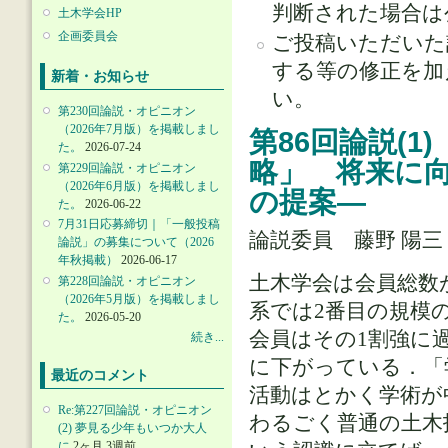
判断された場合は
土木学会HP
企画委員会
ご投稿いただいた
する等の修正を加
新着・お知らせ
い。
第230回論説・オピニオン
（2026年7月版）を掲載しまし
第86回論説(1
た。
2026-07-24
略」 将来に
第229回論説・オピニオン
（2026年6月版）を掲載しまし
の提案―
た。
2026-06-22
7月31日応募締切｜「一般投稿
論説委員 藤野 陽
論説」の募集について（2026
年秋掲載）
2026-06-17
土木学会は会員総数
第228回論説・オピニオン
（2026年5月版）を掲載しまし
系では2番目の規模
た。
2026-05-20
会員はその1割強に
続き...
に下がっている．「
最近のコメント
活動はとかく学術が
Re:第227回論説・オピニオン
わるごく普通の土木
(2) 夢見る少年もいつか大人
に
2ヶ月 3週前