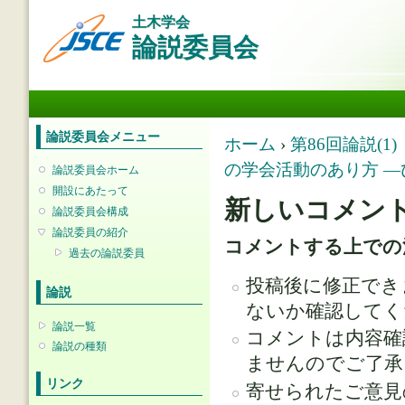
メ
土木学会
イ
論説委員会
ン
コ
ン
メインメニュー
テ
ン
ツ
論説委員会メニュー
現在地
ホーム
›
第86回論説(
に
の学会活動のあり方 
移
論説委員会ホーム
動
開設にあたって
新しいコメン
論説委員会構成
論説委員の紹介
コメントする上での
過去の論説委員
投稿後に修正でき
論説
ないか確認してく
論説一覧
コメントは内容確
論説の種類
ませんのでご了承
リンク
寄せられたご意見