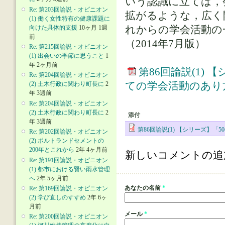
いう認識に立てば，
Re: 第203回論説・オピニオン
拡がるような，広く
(1) 働く女性特有の健康課題に
向けた具体的支援
10ヶ月 1週
れからの学会活動の
前
（2014年7月版）
Re: 第215回論説・オピニオン
(1) 出会いの季節に思うこと
1
年 2ヶ月前
第86回論説(1)
Re: 第204回論説・オピニオン
ての学会活動のあり
(2) 土木行政に関わり町長に
2
年 3週前
Re: 第204回論説・オピニオン
(2) 土木行政に関わり町長に
2
添付
年 3週前
第86回論説(1) 【シリーズ】
Re: 第202回論説・オピニオン
(2) ポルトランドセメントの
200年とこれから
2年 4ヶ月前
新しいコメントの追
Re: 第191回論説・オピニオン
(1) 都市における賢い雨水管理
へ
2年 5ヶ月前
あなたの名前
*
Re: 第169回論説・オピニオン
(2) 学び直しのすすめ
2年 6ヶ
月前
メール
*
Re: 第200回論説・オピニオン