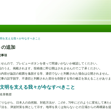
メ
イ
ン
コ
ン
テ
ン
ツ
) 文明を支える我々が今なすべきこと
に
移
トの追加
動
意事項
ませんので、プレビューボタンを使って間違いがないか確認してください。
認のうえ、掲載されます。投稿後に即公開はされませんのでご了承ください。
の内容が論説の範囲を逸脱する等、適切でないと判断された場合は公開されません
記事の誤字脱字、不適切と判断された部分を削除する等の修正を加えることがあり
1) 文明を支える我々が今なすべきこと
 名誉教授
どりながら、日本人の自然観、対処方法が、この6，70年にどのように変化して来た
手法を、津波対策を例として示す。地球を良くは知らないとの立場からの再構築を