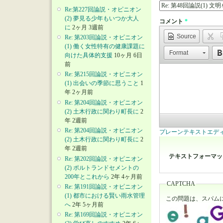
Re:第227回論説・オピニオン
(2) 夢見る少年もいつか大人
コメント
*
に
2ヶ月 3週前
Source
Re: 第203回論説・オピニオン
(1) 働く女性特有の健康課題に
Format
向けた具体的支援
10ヶ月 6日
前
Re: 第215回論説・オピニオン
(1) 出会いの季節に思うこと
1
年 2ヶ月前
Re: 第204回論説・オピニオン
(2) 土木行政に関わり町長に
2
年 2週前
Re: 第204回論説・オピニオン
プレーンテキストエデ
(2) 土木行政に関わり町長に
2
年 2週前
テキストフォーマ
Re: 第202回論説・オピニオン
(2) ポルトランドセメントの
200年とこれから
2年 4ヶ月前
CAPTCHA
Re: 第191回論説・オピニオン
(1) 都市における賢い雨水管理
この問題は、スパム
へ
2年 5ヶ月前
Re: 第169回論説・オピニオン