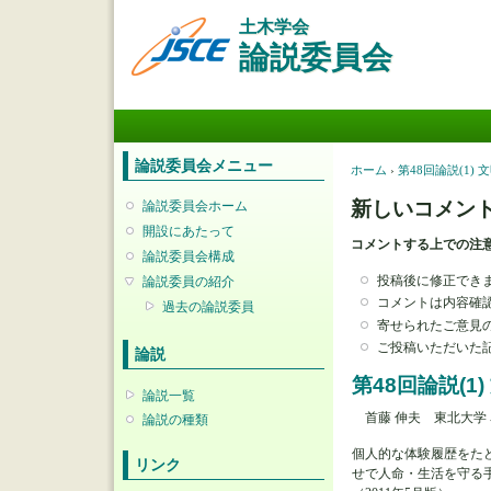
土木学会
論説委員会
メインメニュー
論説委員会メニュー
現在地
ホーム
›
第48回論説(1
新しいコメン
論説委員会ホーム
開設にあたって
コメントする上での注
論説委員会構成
投稿後に修正でき
論説委員の紹介
コメントは内容確
過去の論説委員
寄せられたご意見
ご投稿いただいた
論説
第48回論説(
論説一覧
首藤 伸夫 東北大学
論説の種類
個人的な体験履歴をた
リンク
せで人命・生活を守る