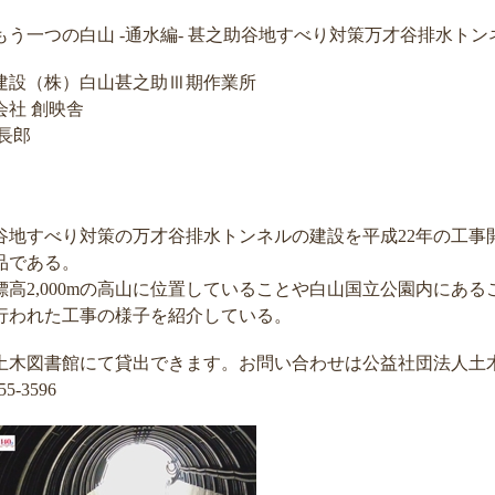
もう一つの白山 -通水編- 甚之助谷地すべり対策万才谷排水トン
建設（株）白山甚之助Ⅲ期作業所
会社 創映舎
長郎
谷地すべり対策の万才谷排水トンネルの建設を平成22年の工事
品である。
標高2,000mの高山に位置していることや白山国立公園内にあ
行われた工事の様子を紹介している。
土木図書館にて貸出できます。お問い合わせは公益社団法人土
5-3596