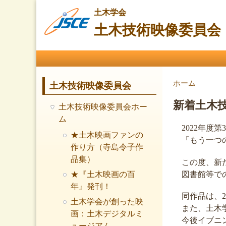
土木学会
土木技術映像委員会
メインメニュー
現在地
ホーム
土木技術映像委員会
新着土木
土木技術映像委員会ホー
ム
2022年度
★土木映画ファンの
「もう一つ
作り方（寺島令子作
品集）
この度、新
図書館等で
★『土木映画の百
年』発刊！
同作品は、
土木学会が創った映
また、土木
画：土木デジタルミ
今後イブニ
ュージアム