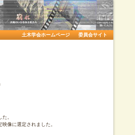
土木学会ホームページ
委員会サイト
」
した。
定映像に選定されました。