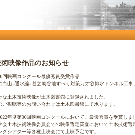
メ
イ
ン
コ
ン
テ
ン
ツ
技術映像作品のお知らせ
に
移
第30回映画コンクール最優秀賞受賞作品
動
の白山 -通水編- 甚之助谷地すべり対策万才谷排水トンネル工事
たな土木技術映像が土木図書館に登録されました。
のご視聴等のお問い合わせは土木図書館にて承ります。
2022年度第30回映画コンクールにおいて、最優秀賞を受賞しま
学会土木技術映像委員会での映像選定審査において土木技術選
ングシアター等各種上映会にて上映予定です。