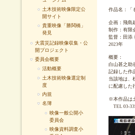
土木技術映像限定公
作品名：「
開サイト
企画：飛島
貴重映像「勝鬨橋」
制作：有限
発見
監督：田添 
大震災記録映像収集・公
2023年
開プロジェクト
概要：
委員会概要
白山甚之助
活動概要
記録した作
土木技術映像選定制
当該地は、
度
に配慮した
内規
※本作品は
名簿
TEL 03-335
映像一般公開小
委員会
映像資料調査小