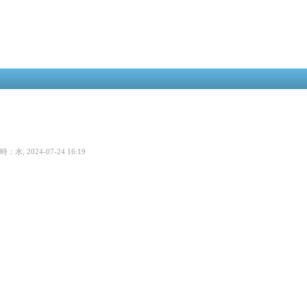
メ
イ
ン
コ
ン
テ
ン
ツ
に
移
動
水, 2024-07-24 16:19