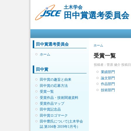
土木学会
田中賞選考委員会
メインメニュー
田中賞選考委員会
現在地
ホーム
ホーム
受賞一覧
投稿者：
菅原 健介
投稿日時：
田中賞
業績部門
論文部門
田中賞の趣旨と由来
作品部門
田中賞の応募方法
技術部門
受賞一覧
受賞作品・技術関連資料
受賞作品マップ
田中賞記念品
田中賞ロゴマーク
田中豊氏について(土木学会
誌 第104巻 2019年1月号）