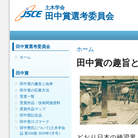
メ
土木学会
イ
田中賞選考委員会
ン
コ
ン
メインメニュー
テ
ン
ツ
田中賞選考委員会
現在地
ホーム
に
移
ホーム
田中賞の趣旨
動
田中賞
田中賞の趣旨と由来
田中賞の応募方法
受賞一覧
受賞作品・技術関連資料
受賞作品マップ
田中賞記念品
田中賞ロゴマーク
田中豊氏について(土木学会
誌 第104巻 2019年1月号）
どおり日本の橋梁界