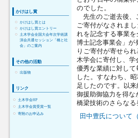
のでした。
かけはし賞
先生のご逝去後、ご
かけはし賞とは
ご寄付がなされまし
かけはし賞エントリー
れを記念する事業を
土木学会全国大会年次学術講
演会共通セッション「橋と社
博士記念事業会」が
会」のご案内
りご寄付が寄せられ
木学会に寄付し、学
その他の活動
優秀な業績に対して
出版物
した。すなわち、昭
足したのです。以来
リンク
御援助御協力を得な
土木学会HP
橋梁技術のさらなる
土木学会賞受賞一覧
寄附のお申込み
田中豊氏について（土