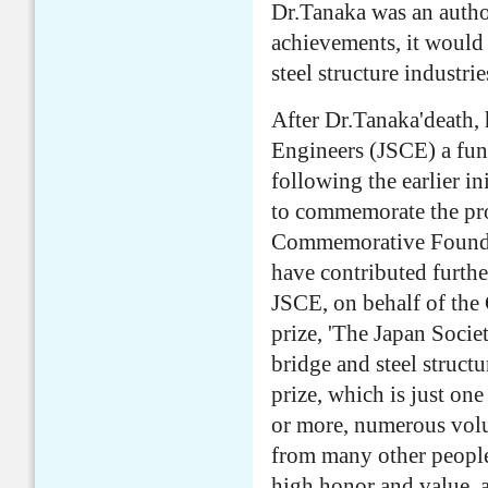
Dr.Tanaka was an authori
achievements, it would b
steel structure industrie
After Dr.Tanaka'death, 
Engineers (JSCE) a fun
following the earlier in
to commemorate the pro
Commemorative Foundat
have contributed furthe
JSCE, on behalf of th
prize, 'The Japan Socie
bridge and steel struct
prize, which is just one
or more, numerous volun
from many other people,
high honor and value, a