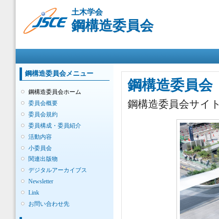
メ
土木学会
イ
鋼構造委員会
ン
コ
ン
メインメニュー
テ
ン
ツ
鋼構造委員会メニュー
に
鋼構造委員会
移
鋼構造委員会ホーム
動
鋼構造委員会サイ
委員会概要
委員会規約
委員構成・委員紹介
活動内容
小委員会
関連出版物
デジタルアーカイブス
Newsletter
Link
お問い合わせ先