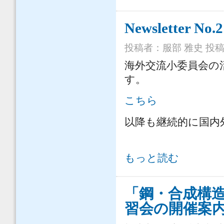
Newsletter No.2
投稿者：
服部 雅史
投稿日
海外交流小委員会の活動
す。
こちら
以降も継続的に国内
Newsletter No.2 について
もっと読む
「鋼・合成構造
習会の開催案