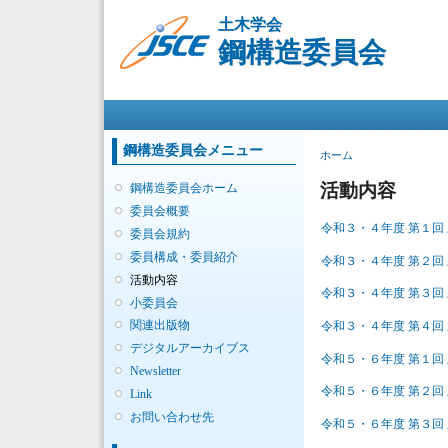
土木学会
鋼構造委員会
メインメニュー
鋼構造委員会メニュー
現在地
ホーム
活動内容
鋼構造委員会ホーム
委員会概要
令和３・４年度 第１回
委員会規約
委員構成・委員紹介
令和３・４年度 第２回
活動内容
令和３・４年度 第３回
小委員会
関連出版物
令和３・４年度 第４回
デジタルアーカイブス
令和５・６年度 第１回
Newsletter
令和５・６年度 第２回
Link
お問い合わせ先
令和５・６年度 第３回