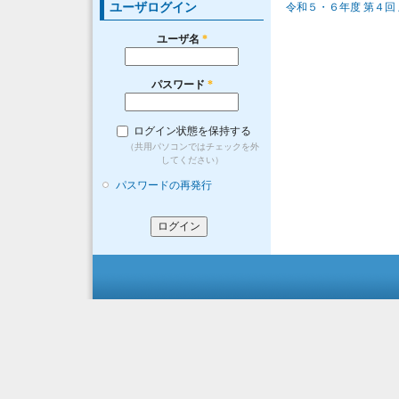
ユーザログイン
令和５・６年度 第４回
ユーザ名
*
パスワード
*
ログイン状態を保持する
（共用パソコンではチェックを外
してください）
パスワードの再発行