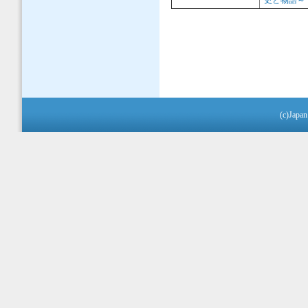
史と物語～
(c)Japan