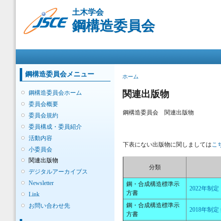
メ
土木学会
イ
鋼構造委員会
ン
コ
ン
メインメニュー
テ
ン
ツ
鋼構造委員会メニュー
現在地
ホーム
に
移
関連出版物
鋼構造委員会ホーム
動
委員会概要
鋼構造委員会 関連出版物
委員会規約
委員構成・委員紹介
活動内容
下表にない出版物に関しましては
こ
小委員会
関連出版物
分類
デジタルアーカイブス
Newsletter
鋼・合成構造標準示
2022年
方書
Link
鋼・合成構造標準示
お問い合わせ先
2018年制
方書