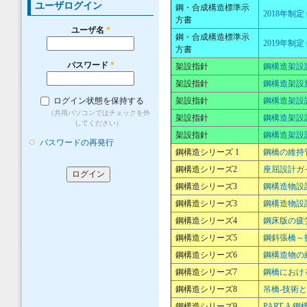
ユーザログイン
鋼・合成構造標準示
2018年制
方書
ユーザ名
*
鋼・合成構造標準示
2019年制
方書
パスワード
*
架設指針
鋼構造架設
架設指針
鋼構造架設
ログイン状態を保持する
架設指針
鋼構造架設
（共用パソコンではチェックを外
架設指針
鋼構造架設設
してください）
架設指針
鋼構造架設設
パスワードの再発行
鋼構造シリーズ 1
鋼橋の維持
鋼構造シリーズ2
座屈設計ガ
鋼構造シリーズ3
鋼構造物設計
鋼構造シリーズ3
鋼構造物設計
鋼構造シリーズ4
鋼床版の疲
鋼構造シリーズ5
鋼斜張橋～
鋼構造シリーズ6
鋼構造物の
鋼構造シリーズ7
鋼橋におけ
鋼構造シリーズ8
吊橋-技術
鋼構造シリーズ9
PART-A