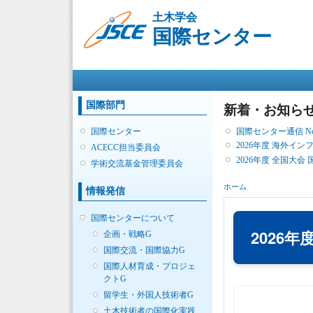
土木学会
国際センター
メインメニュー
国際部門
新着・お知ら
国際センター通信 No. 
国際センター
2026年度 海外イ
ACECC担当委員会
2026年度 全国大会
学術交流基金管理委員会
現在地
ホーム
情報発信
国際センターについて
2026
企画・戦略G
国際交流・国際協力G
国際人材育成・プロジェ
クトG
留学生・外国人技術者G
土木技術者の国際化実践