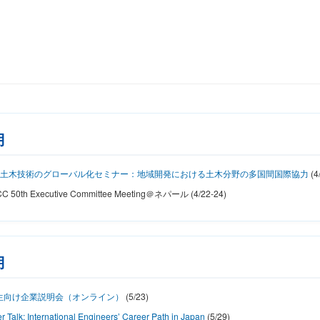
月
回土木技術のグローバル化セミナー：地域開発における土木分野の多国間国際協力
(4
C 50th Executive Committee Meeting＠ネパール (4/22-24)
月
生向け企業説明会（オンライン）
(5/23)
r Talk: International Engineers’ Career Path in Japan
(5/29)