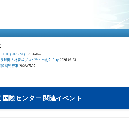
メ
イ
ン
コ
ン
テ
ン
ツ
せ
に
移
150（2026/7/1）
2026-07-01
動
ンフラ展開人材養成プログラムのお知らせ
2026-06-23
 国際関連行事
2026-05-27
年度 国際センター 関連イベント