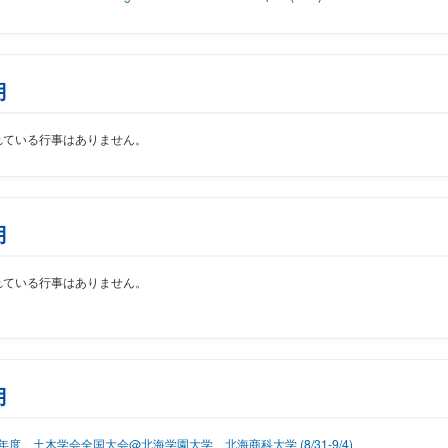
月
れている行事はありません。
月
れている行事はありません。
月
6年度 土木学会全国大会@北海学園大学、北海商科大学 (8/31-9/4)