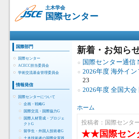
メ
土木学会
イ
国際センター
ン
コ
ン
メインメニュー
テ
ン
ツ
国際部門
新着・お知ら
に
移
国際センター
国際センター通信 No.
動
ACECC担当委員会
2026年度 海外
学術交流基金管理委員会
23
情報発信
2026年度 全国大
国際センターについて
企画・戦略G
現在地
ホーム
国際交流・国際協力G
国際人材育成・プロジェ
投稿者：
国際センタ
クトG
留学生・外国人技術者G
★★国際センタ
土木技術者の国際化実践