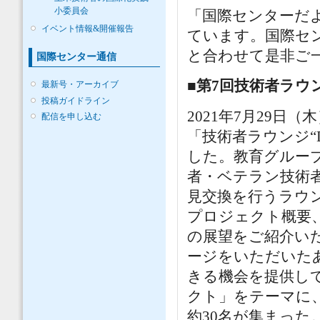
小委員会
「国際センターだ
イベント情報&開催報告
ています。国際セ
と合わせて是非ご
国際センター通信
■第7回技術者ラウン
最新号・アーカイブ
投稿ガイドライン
2021年7月29
配信を申し込む
「技術者ラウンジ“
した。教育グループ
者・ベテラン技術
見交換を行うラウ
プロジェクト概要
の展望をご紹介い
ージをいただいた
きる機会を提供し
クト」をテーマに
約30名が集まった