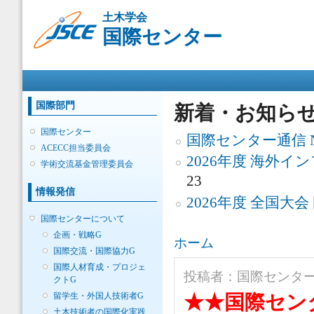
メ
土木学会
イ
国際センター
ン
コ
ン
メインメニュー
テ
ン
ツ
国際部門
新着・お知ら
に
移
国際センター
国際センター通信 No.
動
ACECC担当委員会
2026年度 海外
学術交流基金管理委員会
23
情報発信
2026年度 全国大
国際センターについて
企画・戦略G
現在地
ホーム
国際交流・国際協力G
国際人材育成・プロジェ
投稿者：
国際センタ
クトG
留学生・外国人技術者G
★★国際センタ
土木技術者の国際化実践