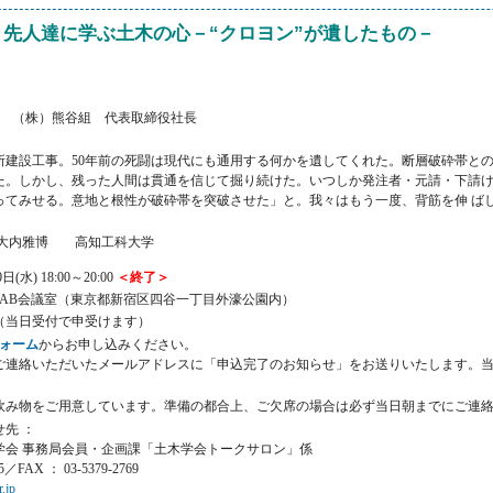
：先人達に学ぶ土木の心－“クロヨン”が遺したもの－
 （株）熊谷組 代表取締役社長
建設工事。50年前の死闘は現代にも通用する何かを遺してくれた。断層破砕帯との
た。しかし、残った人間は貫通を信じて掘り続けた。いつしか発注者・元請・下請け
ってみせる。意地と根性が破砕帯を突破させた」と。我々はもう一度、背筋を伸 ば
大内雅博 高知工科大学
(水) 18:00～20:00
＜終了＞
 AB会議室（東京都新宿区四谷一丁目外濠公園内）
0円 （当日受付で申受けます）
ォーム
からお申し込みください。
ご連絡いただいたメールアドレスに「申込完了のお知らせ」をお送りいたします。
飲み物をご用意しています。準備の都合上、ご欠席の場合は必ず当日朝までにご連
先 ：
学会 事務局会員・企画課「土木学会トークサロン」係
35／FAX ： 03-5379-2769
r.jp