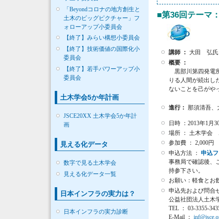
「Beyondコロナの地方創生と
■第36回テーマ
土木のビッグピクチャー」フ
ォローアップ小委員会
【終了】みらい構想小委員会
【終了】技術価値の国際化小
講師 ：
大田 弘氏
委員会
概要 ：
【終了】若手パワーアップ小
黒部川第四発電所
委員会
りる人間が続出し
ないことを己がや
土木学会5か年計画
進行：
那須清吾、
JSCE20XX 土木学会5か年計
日時 ：2013年1月30日
画
場所 ： 土木学会
参加費 ： 2,00
見える化データ
申込方法 ：
申込フ
事務局で確認後、
数字で見る土木学会
持参下さい。
見える化データ一覧
お願い：軽食とお
申込先および問合せ
日本インフラの実力は？
公益社団法人土木
TEL ： 03-3355-34
日本インフラの実力診断
E-Mail ：
inf@jsce.o