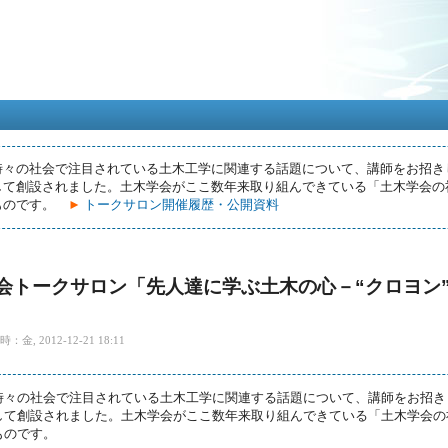
メ
イ
ン
コ
ン
テ
ン
ツ
に
時々の社会で注目されている土木工学に関連する話題について、講師をお招き
移
て創設されました。土木学会がここ数年来取り組んできている「土木学会の社会
動
ものです。
►
トークサロン開催履歴・公開資料
学会トークサロン「先人達に学ぶ土木の心－“クロヨン”が
金, 2012-12-21 18:11
時々の社会で注目されている土木工学に関連する話題について、講師をお招き
て創設されました。土木学会がここ数年来取り組んできている「土木学会の社会
ものです。