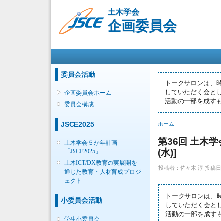
土木学会
企画委員会
メインメニュー
委員会活動
トークサロンは、
していただく会とし
企画委員会ホーム
活動の一部を成す
委員会構成
現在地
JSCE2025
ホーム
第36回 土木
土木学会５か年計画
(水)]
「JSCE2025」
土木ICT/DX教育の実展開を
投稿者：
佐々木 淳
投稿日時：
通じた教育・人材育成プロジ
ェクト
トークサロンは、
小委員会活動
していただく会とし
活動の一部を成す
学生小委員会