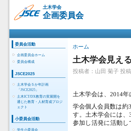
メ
土木学会
イ
企画委員会
ン
コ
ン
メインメニュー
テ
ン
ツ
委員会活動
現在地
ホーム
に
移
企画委員会ホーム
土木学会見える化
動
委員会構成
投稿者：
山田 菊子
投稿日
JSCE2025
土木学会５か年計画
「JSCE2025」
土木学会は、2014
土木ICT/DX教育の実展開を
通じた教育・人材育成プロジ
学会個人会員数は約3
ェクト
す。土木学会には、
小委員会活動
参加し活発に活動し
学生小委員会