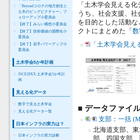
「土木学会見える化デ
「Beyondコロナの地方創生と
土木のビッグピクチャー」フ
うち、社会支援、社
ォローアップ小委員会
を目的とした活動な
【終了】みらい構想小委員会
クトにまとめた「
数
【終了】技術価値の国際化小
委員会
「土木学会見える化デ
【終了】若手パワーアップ小
委員会
土木学会5か年計画
JSCE20XX 土木学会5か年計
画
見える化データ
数字で見る土木学会
■ データファイ
見える化データ一覧
支部：一括 (MS E
日本インフラの実力は？
北海道支部、東
日本インフラの実力診断
部、四国支部、