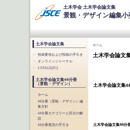
土木学会 土木学会論文集
景観・デザイン編集小委
メインメニュー
土木学会論文集
現在地
ホーム
土木学会論文
投稿要領および投稿の手引き
オンラインジャーナル
J-STAGE(D1)
土木学会論文集44分冊
（景観・デザイン）
土木学会論文集4
ホーム
44分冊（景観・デザイン）編
集方針
44分冊カテゴリーと区分の解
説
土木学会論文集44分
44分冊査読の手引き