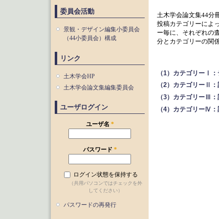
委員会活動
土木学会論文集44分
投稿カテゴリーによ
景観・デザイン編集小委員会
ー毎に、それぞれの
（44小委員会）構成
分とカテゴリーの関
リンク
（1）カテゴリーⅠ：
土木学会HP
（2）カテゴリーⅡ：
土木学会論文集編集委員会
（3）カテゴリーⅢ：
ユーザログイン
（4）カテゴリーⅣ：
ユーザ名
*
パスワード
*
ログイン状態を保持する
（共用パソコンではチェックを外
してください）
パスワードの再発行