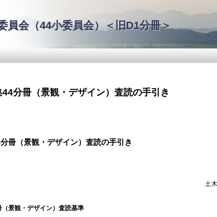
メ
イ
員会（44小委員会）＜旧D1分冊＞
ン
コ
ン
テ
ン
ツ
に
移
集44分冊（景観・デザイン）査読の手引き
動
4分冊（景観・デザイン）査読の手引き
土
冊（景観・デザイン）査読基準