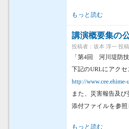
第７回河川堤防技術シンポジウム に
もっと読む
講演概要集の
投稿者：
坂本 淳一
投稿日
「第4回 河川堤防
下記のURLにアク
http://www.cee.ehime-
また、災害報告及び
添付ファイルを参照
講演概要集の公開 について
もっと読む