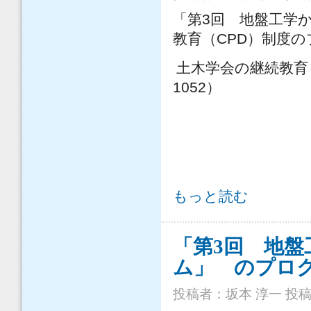
3
「第
回 地盤工学
CPD
教育（
）制度の
土木学会の継続教育
1052
）
「第3回 地盤工学から見た堤防技術
もっと読む
す。 について
「第3回 地
ム」 のプロ
投稿者：
坂本 淳一
投稿日