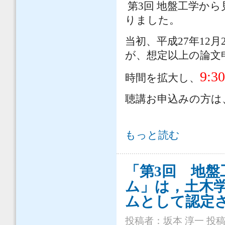
第3回 地盤工学か
りました。
当初、平成27年12月
が、想定以上の論文
9:3
時間を拡大し、
聴講お申込みの方は
第3回 地盤工学から見た堤防技術シ
もっと読む
「第3回 地
ム」は，土木学
ムとして認定
投稿者：
坂本 淳一
投稿日