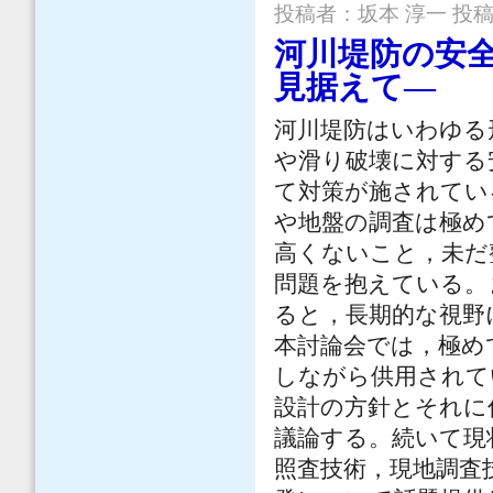
投稿者：
坂本 淳一
投稿日
河川堤防の安
見据えて―
河川堤防はいわゆる
や滑り破壊に対する
て対策が施されてい
や地盤の調査は極め
高くないこと，未だ
問題を抱えている。
ると，長期的な視野
本討論会では，極め
しながら供用されて
設計の方針とそれに
議論する。続いて現
照査技術，現地調査