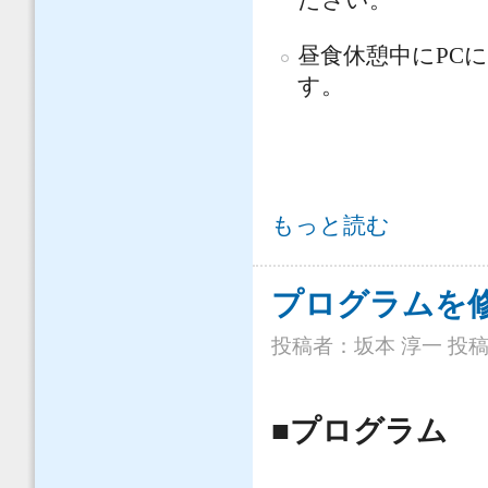
ださい。
昼食休憩中に
PC
に
す。
「第3回 地盤工学から見た堤防技術
もっと読む
プログラムを
投稿者：
坂本 淳一
投稿日
■プログラム