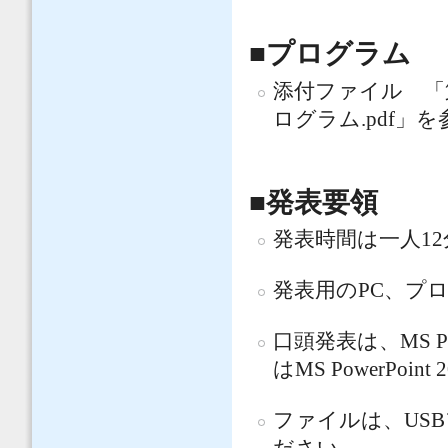
■プログラム
添付ファイル 「
ログラム.pdf」
■発表要領
発表時間は一人
12
発表用の
PC
、プ
口頭発表は、
MS P
はMS PowerPo
ファイルは、
USB