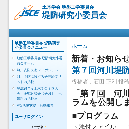
メ
土木学会 地盤工学委員会
イ
堤防研究小委員会
ン
コ
ン
メインメニュー
テ
ン
ツ
地盤工学委員会 堤防研究
現在地
ホーム
小委員会メニュー
に
移
新着・お知ら
地盤工学委員会 堤防研究小委
動
員会ホーム
第７回河川堤
河川堤防技術シンポジウム
河川堤防に関する研究論文リ
投稿者：
石田 正利
投稿日
ストの掲載
平成28年度土木学会全国大
「第７回 河
会 研究討論会【研01】 ≪
資料の掲載≫
ラムを公開し
WG活動状況・活動報告
■プログラム
ユーザログイン
添付ファイル 「
ユーザ名
*