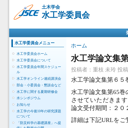
メ
土木学会
イ
水工学委員会
ン
コ
ン
メインメニュー
テ
ン
ツ
水工学委員会メニュー
現在地
ホーム
に
移
水工学委員会ホーム
水工学論文集
動
水工学委員会について
水工学委員会年間スケジュー
投稿者：
重枝 未玲
投稿日
ル
水工学オンライン連続講演会
水工学論文集第６５
部会・小委員会・懇談会など
水工学論文集第65
水工学に関する夏期研修会
水シンポジウム
させていただきます
お知らせ
論文受付期間：２０
水工学の今後10年の研究課題
について
詳細は下記URLを
「防災科学の基礎講座」へ提
供した動画の公開