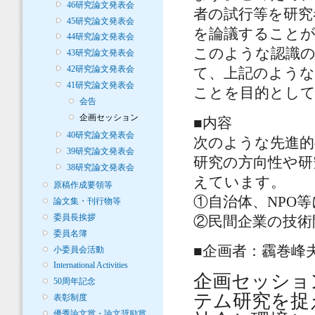
46研究論文発表会
者の試行等を研究
45研究論文発表会
を論議すること
44研究論文発表会
このような認識の
43研究論文発表会
42研究論文発表会
て、上記のような
41研究論文発表会
ことを目的とし
会告
企画セッション
■内容
40研究論文発表会
次のような先進的
39研究論文発表会
研究の方向性や研
38研究論文発表会
えています。
原稿作成要領等
①自治体、NPO
論文集・刊行物等
委員長挨拶
②民間企業の技術
委員名簿
■企画者：靏巻峰
小委員会活動
International Activities
企画セッショ
50周年記念
テム研究を捉
表彰制度
優秀論文賞・論文奨励賞