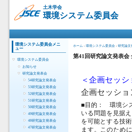
メ
土木学会
イ
環境システム委員会
ン
コ
ン
メインメニュー
テ
ン
ツ
環境システム委員会メニ
現在地
ホーム
›
環境システム委員会
›
研究論文
ュー
に
移
第41回研究論文発表会
環境システム委員会
動
お知らせ
研究論文発表会
＜企画セッシ
54研究論文発表会
53研究論文発表会
企画セッショ
52研究論文発表会
51研究論文発表会
■目的： 環境シ
50研究論文発表会
いる問題を見据え
49研究論文発表会
を可能とする技術
48研究論文発表会
47研究論文発表会
ます。このために