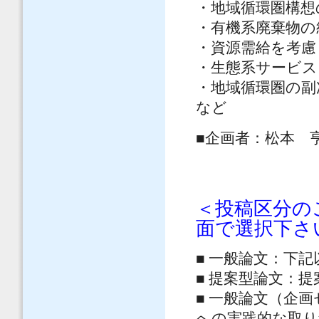
・地域循環圏構想
・有機系廃棄物の
・資源需給を考慮
・生態系サービス
・地域循環圏の副
など
■企画者：松本 
＜投稿区分の
面で選択下さ
■ 一般論文：下
■ 提案型論文：
■ 一般論文（企
への実践的な取り