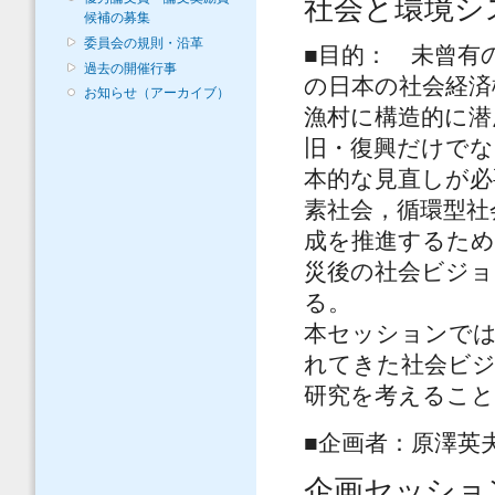
社会と環境シ
候補の募集
委員会の規則・沿革
■目的： 未曾有
過去の開催行事
の日本の社会経済
お知らせ（アーカイブ）
漁村に構造的に潜
旧・復興だけでな
本的な見直しが必
素社会，循環型社
成を推進するため
災後の社会ビジョ
る。
本セッションで
れてきた社会ビジ
研究を考えること
■企画者：原澤英
企画セッショ