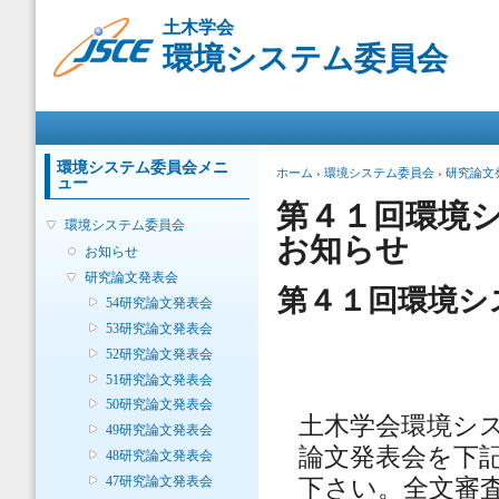
メ
土木学会
イ
環境システム委員会
ン
コ
ン
メインメニュー
テ
ン
ツ
環境システム委員会メニ
現在地
ホーム
›
環境システム委員会
›
研究論文
ュー
に
移
第４１回環境
環境システム委員会
動
お知らせ
お知らせ
研究論文発表会
第４１回環境シ
54研究論文発表会
53研究論文発表会
52研究論文発表会
51研究論文発表会
50研究論文発表会
土木学会環境シ
49研究論文発表会
論文発表会を下
48研究論文発表会
47研究論文発表会
下さい。全文審