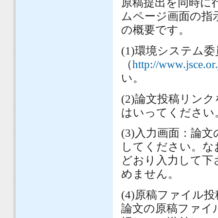
原稿提出を同時に
ムページ画面の指
の概要です。
(1)
環境システム委
（
http://www.jsce.or
い。
(2)
論文投稿リンク
はいってください
(3)
入力画面：論文
してください。な
どおり入力して下
めません。
(4)
原稿ファイル投
論文の原稿ファイ