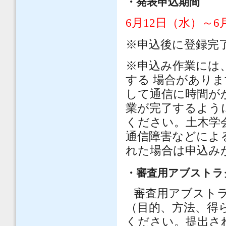
・発表申込期間
6
月
12
日（水）～
6
※
申込後に登録完
※
申込み作業には
する 場合があり
して通信に時間が
業が完了するよう
ください。土木学
通信障害などによ
れた場合は申込み
・審査用アブストラ
審査用アブスト
（目的、方法、得
ください。提出さ