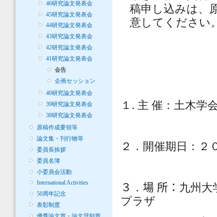
46研究論文発表会
稿申し込みは、
45研究論文発表会
意してください
44研究論文発表会
43研究論文発表会
42研究論文発表会
41研究論文発表会
会告
企画セッション
40研究論文発表会
１
.
主
催：土木学
39研究論文発表会
38研究論文発表会
原稿作成要領等
論文集・刊行物等
２．開催期日：２
委員長挨拶
委員名簿
小委員会活動
International Activities
３
．
場
所：
九州大
50周年記念
プラザ
表彰制度
優秀論文賞・論文奨励賞