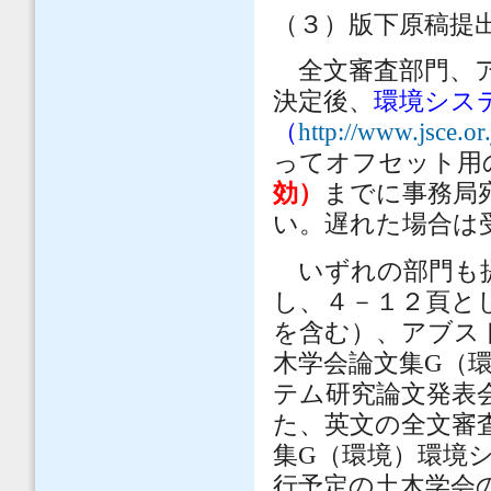
（３）版下原稿提
全文審査部門、ア
決定後、
環境シス
（
http://www.jsce.or
ってオフセット用
効）
までに事務局
い。遅れた場合は
いずれの部門も提
し、４－１２頁と
を含む）、アブス
木学会論文集G（
テム研究論文発表
た、英文の全文審
集G（環境）環境シ
行予定の土木学会