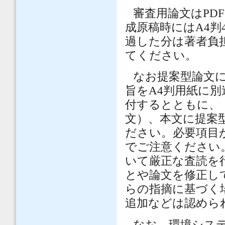
審査用論文は
PDF
成原稿時には
A4
判
過した分は著者負
てください。
なお提案型論文
旨を
A4
判用紙に別
付するとともに、
文）、本文に提案
ださい。必要項目
でご注意ください
いて厳正な査読を
とや論文を修正し
らの指摘に基づく
追加などは認めら
なお、環境シス