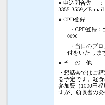
●
申込問合先 ： 
3355-3559／E-mai
● CPD
登録
・CPD登録
0090
・当日のプロ
付をいたしま
●
そ の 他
・懇話会ではご講
る予定です。軽食
参加費（1000
すが、領収書の発