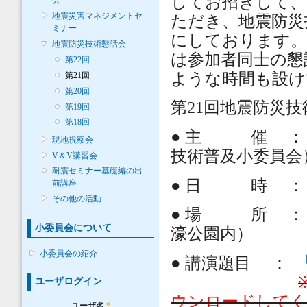
してお招きして、
会
地震災害マネジメントセ
ただき、地震防災
ミナー
にしております。
地震防災技術懇話会
は参加者同士の懇
第22回
ような時間も設け
第21回
第20回
第21回地震防災
第19回
第18回
●
主 催 ： 土
現地視察会
技術普及小委員会
V＆V講習会
耐震セミナー基礎編の出
●
日 時 ： 202
前講座
その他の活動
●
場 所 ： 土
小委員会について
濠公園内）
小委員会の紹介
●
講演題目 ：
ユーザログイン
ウンロードしてく
ユーザ名
*