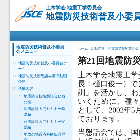
メ
土木学会 地震工学委員会
イ
地震防災技術普及小委
ン
コ
ン
メインメニュー
テ
ン
ツ
地震防災技術普及小委員
現在地
ホーム
›
活動内容
›
地震防災技術懇話会
会メニュー
に
移
第21回地震防
地震防災技術普及小委員会ホ
動
ーム
土木学会地震工学
地震防災技術懇話会講演動画
公開
長：樋口俊一）で
活動内容
訓」を活かし、わ
地震防災技術懇話会動画
いくために、種々
公開
として、2002
耐震設計入門セミナー基
礎編
ております。
耐震設計入門セミナー実
践編
当懇話会では、国
地盤の地震応答解析講習