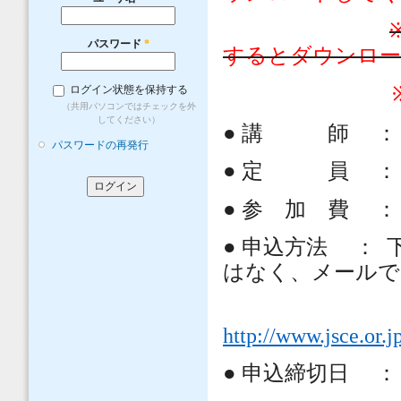
パスワード
*
するとダウンロ
ログイン状態を保持する
（共用パソコンではチェックを外
してください）
●
講 師 ： 神
パスワードの再発行
●
定 員 ： 
●
参 加 費 ：
●
申込方法 ： 
はなく、メールで
http://www.jsce.or.j
●
申込締切日 ： 2