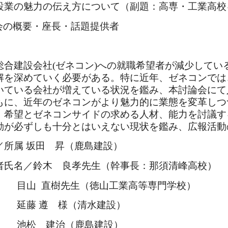
設業の魅力の伝え方について（副題：高専・工業高校
会の概要・座長・話題提供者
合建設会社(ゼネコン)への就職希望者が減少してい
解を深めていく必要がある。特に近年、ゼネコンでは
いている会社が増えている状況を鑑み、本討論会にて
もに、近年のゼネコンがより魅力的に業態を変革しつ
、希望とゼネコンサイドの求める人材、能力を討議す
動が必ずしも十分とはいえない現状を鑑み、広報活動
／所属 坂田 昇（鹿島建設）
者氏名／鈴木 良孝先生（幹事長：那須清峰高校）
目山 直樹先生（徳山工業高等専門学校）
延藤 遵 様（清水建設）
池松 建治（鹿島建設）