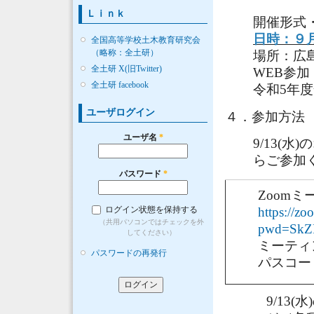
Ｌｉｎｋ
開催形式
日時：９
全国高等学校土木教育研究会
（略称：全土研）
場所：広
全土研 X(旧Twitter)
WEB参
全土研 facebook
令和5年度全
ユーザログイン
４．参加方法
ユーザ名
*
9/13(
らご参加
パスワード
*
Zoom
ログイン状態を保持する
https://z
（共用パソコンではチェックを外
pwd=SkZ
してください）
ミーティン
パスワードの再発行
パスコード:
9/13