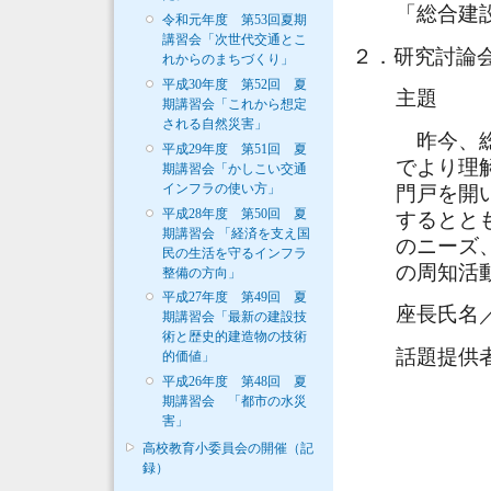
「総合建
令和元年度 第53回夏期
講習会「次世代交通とこ
２．研究討論
れからのまちづくり」
平成30年度 第52回 夏
主題
期講習会「これから想定
される自然災害」
昨今、総
平成29年度 第51回 夏
でより理
期講習会「かしこい交通
インフラの使い方」
門戸を開
平成28年度 第50回 夏
するとと
期講習会 「経済を支え国
のニーズ
民の生活を守るインフラ
の周知活
整備の方向」
平成27年度 第49回 夏
座長氏名
期講習会「最新の建設技
術と歴史的建造物の技術
話題提供
的価値」
平成26年度 第48回 夏
期講習会 「都市の水災
害」
高校教育小委員会の開催（記
録）