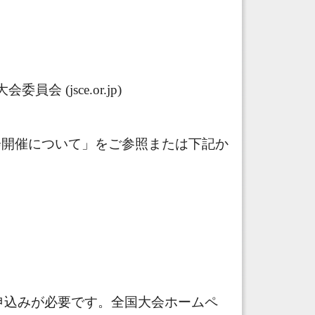
）
 (jsce.or.jp)
論会開催について」をご参照または下記か
申込みが必要で
す。全国大会ホームペ