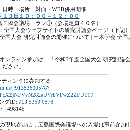
・日時・場所
対面・WEB併用開催
月１３日１０：００－１２：００
島国際会議場 ラン①（会場定員４０名）
加：全国大会ウェブサイトの研究討論会ページ（下記
国大会 研究討論会の開催について | 土木学会 全国大会委員会
水)のオンライン参加は、「令和5年度全国大会 研究討
ください。
ミーティングに参加する
oom.us/j/91353600578?
FcXZjNFVvN282aUVrbVFwZ2ZFUT09
グID: 913
5360 0578
 498145
(水)の現地参加は，広島国際会議場への入場は事前参加