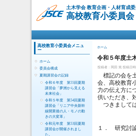
土木学会 教育企画・人材育成委
高校教育小委員会
メインメニュー
高校教育小委員会メニュ
現在地
ホーム
ー
令和５年度土
ホーム
投稿者：
岡田 篤
投稿日時：月,
委員会構成
標記の会を土
夏期講習会の記録
会、高校教育
令和６年度 第55回夏期
講習会「夢洲から見える
力の伝え方に
未来社会」
供いただき、
令和５年度 第54回夏期
つきまして
講習会「リニア中央新幹
線開業後の人・モノの動
きの大変革」
令和元年度 第53回夏期
１． 研究討
講習会が開催されまし
た。