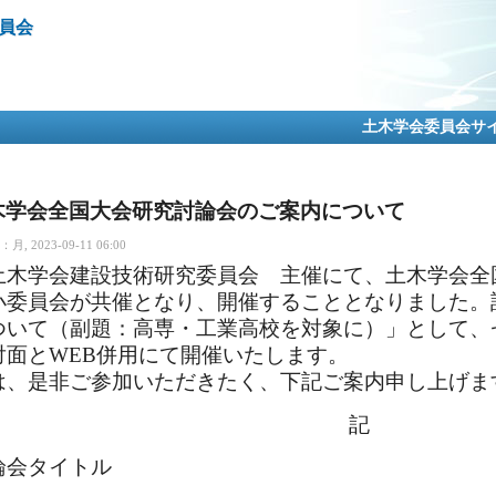
メ
員会
イ
ン
コ
ン
テ
土木学会委員会サ
ン
ツ
に
移
木学会全国大会研究討論会のご案内について
動
 2023-09-11 06:00
木学会建設技術研究委員会 主催にて、土木学会全
小委員会が共催となり、開催することとなりました。
ついて（副題：高専・工業高校を対象に）」として、
対面とWEB併用にて開催いたします。
は、是非ご参加いただきたく、下記ご案内申し上げま
記
論会タイトル