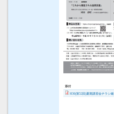
添付
H30(第52回)夏期講習会チラシ確定