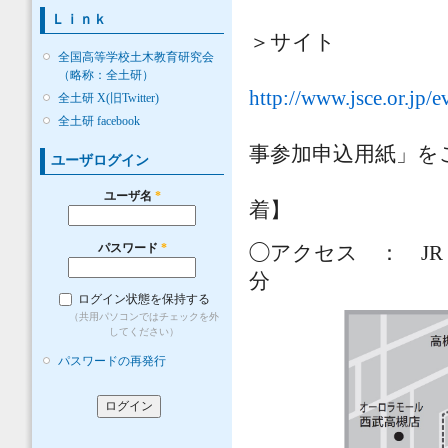
（１）土木学
Ｌｉｎｋ
＞サイト
全国高等学校土木教育研究会
（略称：全土研）
http://www.jsce.or.jp/e
全土研 X(旧Twitter)
全土研 facebook
（２）FAX
事参加申込用紙」を
ユーザログイン
申込締切日：平
ユーザ名
*
着】
パスワード
*
◯アクセス ： JR
分
ログイン状態を保持する
（共用パソコンではチェックを外
してください）
パスワードの再発行