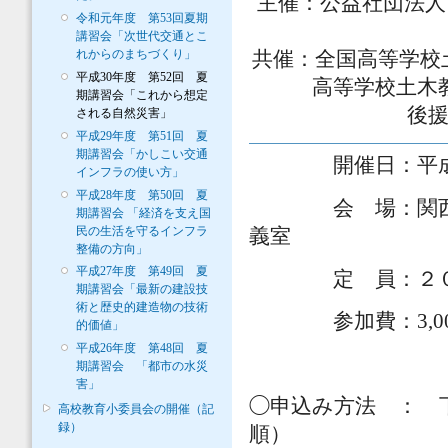
主催：公益社団法人
令和元年度 第53回夏期
講習会「次世代交通とこ
れからのまちづくり」
共催：全国高等学校土
平成30年度 第52回 夏
高等学校土木
期講習会「これから想定
後援
される自然災害」
平成29年度 第51回 夏
期講習会「かしこい交通
開催日：平成30 年
インフラの使い方」
平成28年度 第50回 夏
会 場：関西大学
期講習会 「経済を支え国
民の生活を守るインフラ
義室
整備の方向」
平成27年度 第49回 夏
定 員：２０
期講習会「最新の建設技
術と歴史的建造物の技術
参加費：3,000
的価値」
平成26年度 第48回 夏
期講習会 「都市の水災
害」
◯申込み方法 ：
高校教育小委員会の開催（記
録）
順）