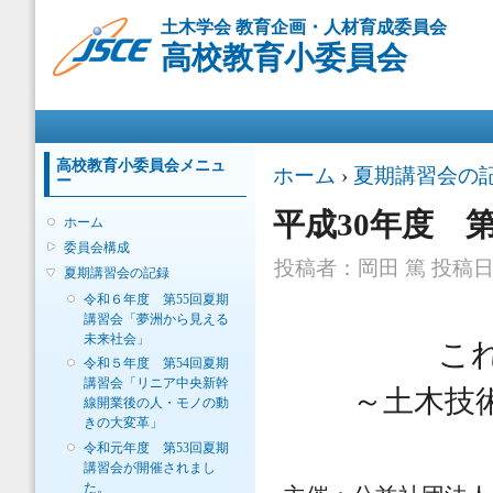
メ
土木学会 教育企画・人材育成委員会
イ
高校教育小委員会
ン
コ
ン
メインメニュー
テ
ン
ツ
高校教育小委員会メニュ
現在地
ホーム
›
夏期講習会の
ー
に
移
平成30年度 
ホーム
動
委員会構成
投稿者：
岡田 篤
投稿日時：
夏期講習会の記録
令和６年度 第55回夏期
講習会「夢洲から見える
未来社会」
こ
令和５年度 第54回夏期
講習会「リニア中央新幹
～土木技
線開業後の人・モノの動
きの大変革」
令和元年度 第53回夏期
講習会が開催されまし
た。