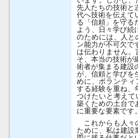
います。しかし、
先人たちの技術と
代へ技術を伝えて
る「信頼」を守る
よう、日々学び続
のためには、人と
ン能力が不可欠で
は伝わりません。
そ、本当の技術が
術者が集まる建設
が、信頼と学びを
めに、ボランティ
する経験を重ね、
つけたいと考えて
築くための土台で
に重要な要素です
これからも人々の
ために、私は建設
図に残る仕事だと