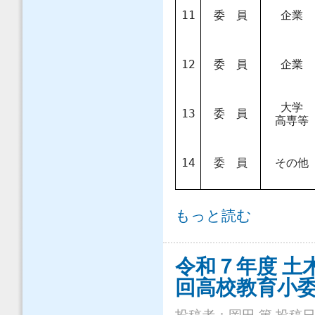
11
委 員
企業
12
委 員
企業
大学
13
委 員
高専等
14
委 員
その他
令和７年度（2025年） 土木学会
もっと読む
令和７年度 土
回高校教育小