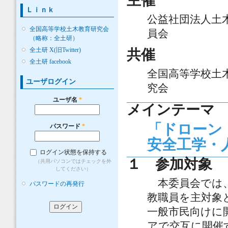
主催
Ｌｉｎｋ
公益社団法人土
全国高等学校土木教育研究会
員会
（略称：全土研）
全土研 X(旧Twitter)
共催
全土研 facebook
全国高等学校土
ユーザログイン
究会
ユーザ名
*
メインテーマ
「ドローン
パスワード
*
安全工学・
ログイン状態を保持する
１ 参加対象
（共用パソコンではチェックを外
してください）
本委員会では、
パスワードの再発行
教職員を主対象
一般市民向けに
アで交互に開催