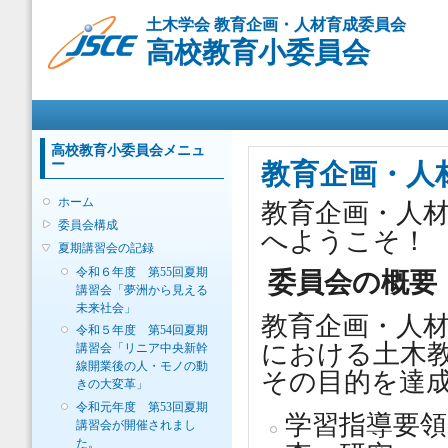
メ
土木学会 教育企画・人材育成委員会
イ
高校教育小委員会
ン
コ
ン
メインメニュー
テ
ン
ツ
高校教育小委員会メニュ
ー
に
教育企画・人
移
ホーム
動
教育企画・人材
委員会構成
へようこそ！ 2
夏期講習会の記録
令和６年度 第55回夏期
委員会の概要
講習会「夢洲から見える
未来社会」
教育企画・人
令和５年度 第54回夏期
における土木
講習会「リニア中央新幹
線開業後の人・モノの動
その目的を達
きの大変革」
令和元年度 第53回夏期
学習指導要領
講習会が開催されまし
た。