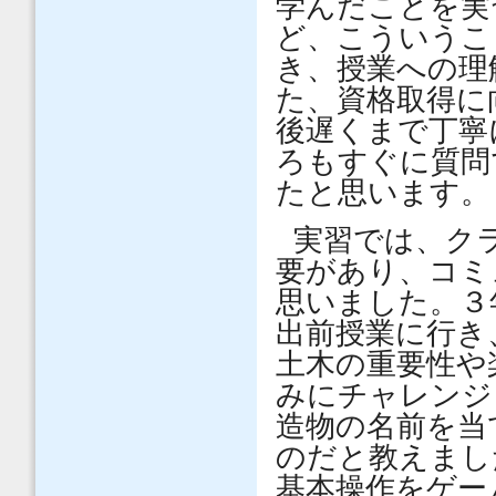
学んだことを実
ど、こういうこ
き、授業への理
た、資格取得に
後遅くまで丁寧
ろもすぐに質問
たと思います。
実習では、ク
要があり、コミ
思いました。３
出前授業に行き
土木の重要性や
みにチャレンジ
造物の名前を当
のだと教えまし
基本操作をゲー