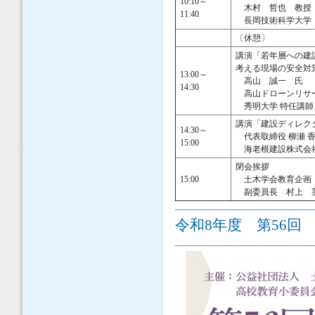
10:10～
木村 哲也 教授
11:40
長岡技術科学大学
〔休憩〕
講演「若年層への建
考える現場の安全対
13:00～
高山 誠一 氏
14:30
高山ドローンリサー
秀明大学 特任講師
講演「建設ディレク
14:30～
代表取締役 柳瀬 
15:00
海老根建設株式会
閉会挨拶
15:00
土木学会教育企画・
副委員長 村上 英
令和8年度 第56回