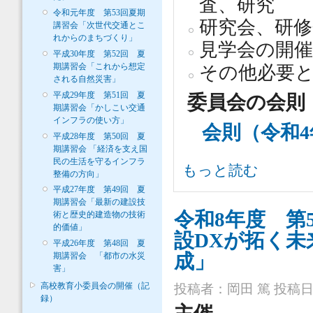
査、研究
令和元年度 第53回夏期
研究会、研修
講習会「次世代交通とこ
れからのまちづくり」
見学会の開
平成30年度 第52回 夏
期講習会「これから想定
その他必要
される自然災害」
平成29年度 第51回 夏
委員会の会則
期講習会「かしこい交通
インフラの使い方」
会則（令和4
平成28年度 第50回 夏
期講習会 「経済を支え国
民の生活を守るインフラ
教育企画・人材育成委員会 高校教
もっと読む
整備の方向」
平成27年度 第49回 夏
期講習会「最新の建設技
令和8年度 第
術と歴史的建造物の技術
的価値」
設DXが拓く
平成26年度 第48回 夏
成」
期講習会 「都市の水災
害」
高校教育小委員会の開催（記
投稿者：
岡田 篤
投稿日時：
録）