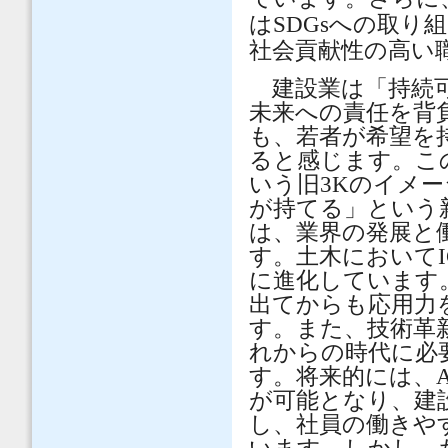
はSDGsへの取
社会貢献性の高い
建設業は「持続可
未来への責任を背
も、若者が希望を
ると感じます。こ
いう旧3Kのイメ
が持てる」という
は、業界の発展と
す。土木においてI
に進化しています
出てからも応用力
す。また、技術革
れからの時代に必
す。将来的には、
が可能となり、建
し、社員の働きや