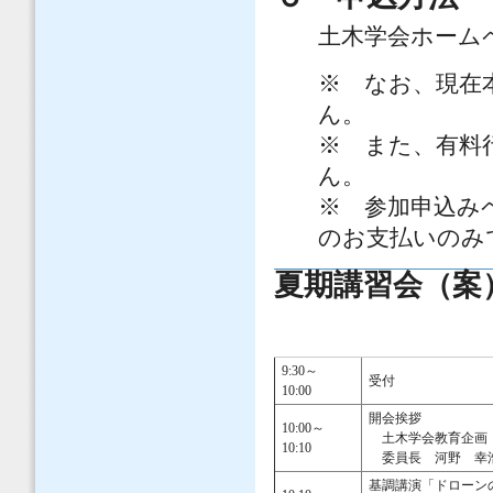
土木学会ホーム
※ なお、現在
ん。
※ また、有料
ん。
※ 参加申込み
のお支払いのみ
夏期講習会（案
9:30～
受付
10:00
開会挨拶
10:00～
土木学会教育企画・
10:10
委員長 河野 幸浩
基調講演「ドローン