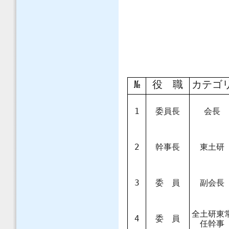
№
役 職
カテゴ
1
委員長
会長
2
幹事長
東土研
3
委 員
副会長
全土研東
4
委 員
任幹事