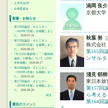
土木学会HP
渦岡 良介
企画委員会
京都大学
新着・お知らせ
第230回論説・オピニオン
（2026年7月版）を掲載しまし
た。
2026-07-24
秋葉 努
［
第229回論説・オピニオン
株式会社
（2026年6月版）を掲載しまし
た。
2026-06-22
第165回
7月31日応募締切｜「一般投稿
ンサルタ
論説」の募集について（2026
年秋掲載）
2026-06-17
第228回論説・オピニオン
（2026年5月版）を掲載しまし
淺見 郁樹
た。
2026-05-20
東日本旅
第227回論説・オピニオン
（2026年4月版）を掲載しまし
第157
た。
2026-04-20
ら考える
続き...
第164
最近のコメント