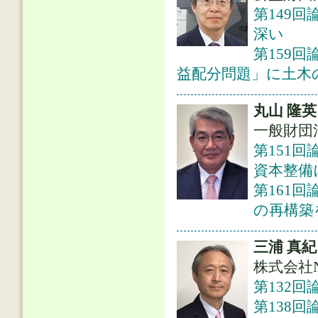
第149
深い
第159
益配分問題」に土木
丸山 隆英
一般財団
第151
資本整備
第161
の再構築
三浦 真紀
株式会社N
第132
第138