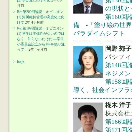
第150
(2) 学び直しのすすめ
2年 6ヶ
月前
の現状と
Re: 第200回論説・オピニオン
第160回
(1) 河川維持管理の高度化に向
けて
2年 4ヶ月前
備 -「塗り絵の世
Re: 第199回論説・オピニオン
パラダイムシフト
(1) 学生は主体性がないのでは
なく、知らないだけだ ―学生
小委員会設立から1年を振り返
岡野 郊子
って―
2年 4ヶ月前
パシフィ
login
第148
ネジメン
第158
導く、社会インフラ
椛木 洋子
株式会社
第166回
第171