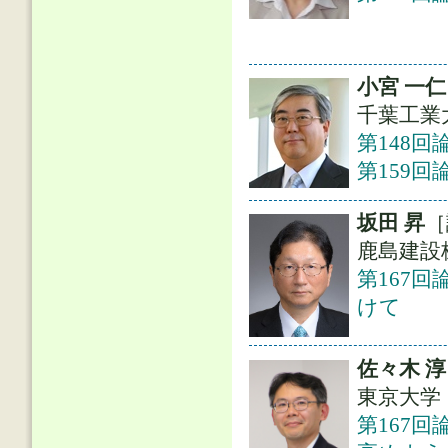
小宮 一仁
千葉工業
第148回
第159
坂田 昇
［
鹿島建設
第167
けて
佐々木 淳
東京大学
第167