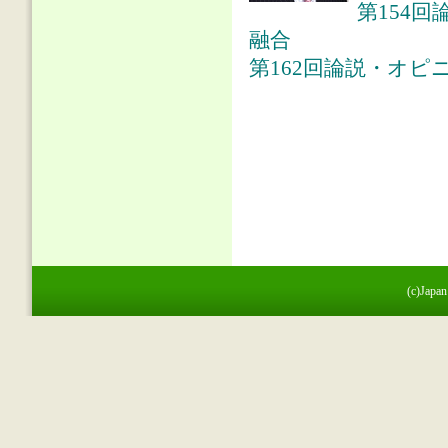
第154
融合
第162回論説・オピ
(c)Japan