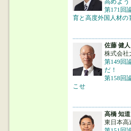
高めよう
第171
育と高度外国人材の
佐藤 健人
株式会社
第149
だ！
第158
こせ
高橋 知道
東日本高
第151