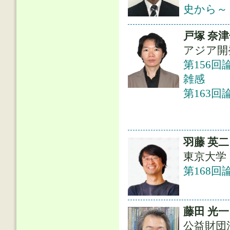
史から～
戸塚 奈
アジア開
第156
雑感
第163回
羽藤 英二
東京大学
第168回
藤田 光一
公益財団