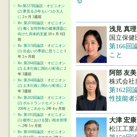
る
Re:第227回論説・オピニオン
(2) 夢見る少年もいつか大人
に
2ヶ月 3週前
Re: 第203回論説・オピニオン
浅見 真理
(1) 働く女性特有の健康課題に
向けた具体的支援
10ヶ月 6日
国立保健
前
第166
Re: 第215回論説・オピニオン
(1) 出会いの季節に思うこと
1
こと
年 2ヶ月前
Re: 第204回論説・オピニオン
(2) 土木行政に関わり町長に
2
阿部 友美
年 3週前
株式会社
Re: 第204回論説・オピニオン
(2) 土木行政に関わり町長に
2
第162
年 3週前
性技能者
Re: 第202回論説・オピニオン
(2) ポルトランドセメントの
200年とこれから
2年 4ヶ月前
Re: 第191回論説・オピニオン
大津 宏康
(1) 都市における賢い雨水管理
へ
2年 5ヶ月前
松江工業
Re: 第169回論説・オピニオン