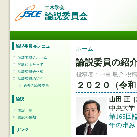
メ
土木学会
イ
論説委員会
ン
コ
ン
メインメニュー
テ
ン
ツ
論説委員会メニュー
現在地
ホーム
に
移
論説委員会ホーム
論説委員の紹
動
開設にあたって
論説委員会構成
投稿者：
中島 敬介
投稿日
論説委員の紹介
２０２０（令和
過去の論説委員
山田 正
［
論説
中央大学
論説一覧
第165回
論説の種類
年の歩み
リンク