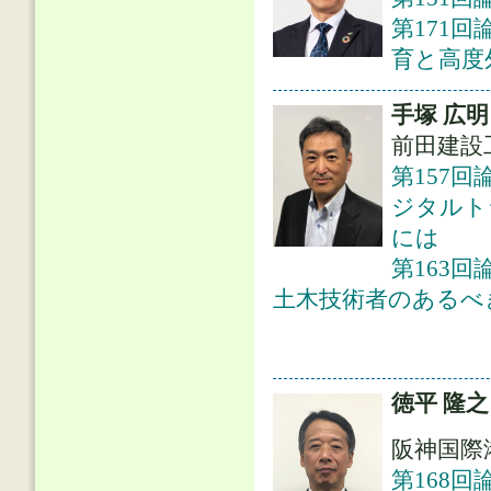
第171
育と高度
手塚 広明
前田建設
第157
ジタルト
には
第163
土木技術者のあるべ
徳平 隆之
阪神国際
第168