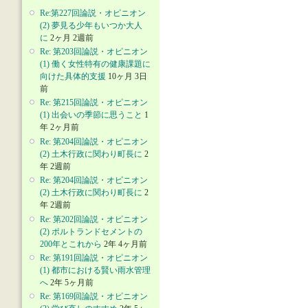
Re:第227回論説・オピニオン
(2) 夢見る少年もいつか大人
に
2ヶ月 2週前
Re: 第203回論説・オピニオン
(1) 働く女性特有の健康課題に
向けた具体的支援
10ヶ月 3日
前
Re: 第215回論説・オピニオン
(1) 出会いの季節に思うこと
1
年 2ヶ月前
Re: 第204回論説・オピニオン
(2) 土木行政に関わり町長に
2
年 2週前
Re: 第204回論説・オピニオン
(2) 土木行政に関わり町長に
2
年 2週前
Re: 第202回論説・オピニオン
(2) ポルトランドセメントの
200年とこれから
2年 4ヶ月前
Re: 第191回論説・オピニオン
(1) 都市における賢い雨水管理
へ
2年 5ヶ月前
Re: 第169回論説・オピニオン