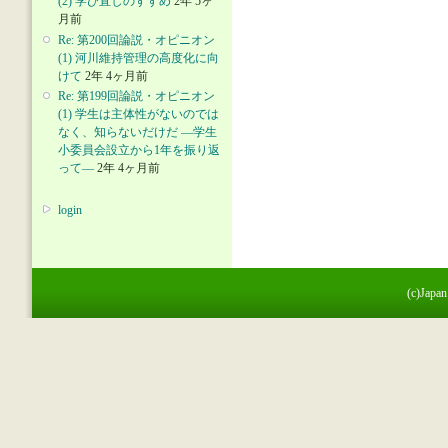
(2) 学び直しのすすめ
2年 5ヶ
月前
Re: 第200回論説・オピニオン
(1) 河川維持管理の高度化に向
けて
2年 4ヶ月前
Re: 第199回論説・オピニオン
(1) 学生は主体性がないのでは
なく、知らないだけだ ―学生
小委員会設立から1年を振り返
って―
2年 4ヶ月前
login
(c)Japan