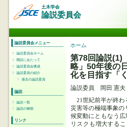
メ
土木学会
イ
論説委員会
ン
コ
ン
メインメニュー
テ
ン
ツ
論説委員会メニュー
現在地
ホーム
に
移
論説委員会ホーム
第78回論説(1
動
開設にあたって
略」50年後の
論説委員会構成
化を目指す「
論説委員の紹介
過去の論説委員
論説委員 岡田 憲
論説
21世紀前半が終わ
論説一覧
災害等の極端事象の
論説の種類
候変動にともなう広
リンク
リスクも増大するこ