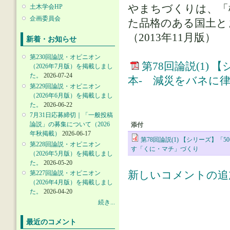
やまちづくりは、「
土木学会HP
企画委員会
た品格のある国土と
（2013年11月版）
新着・お知らせ
第230回論説・オピニオン
第78回論説(1)
（2026年7月版）を掲載しまし
た。
2026-07-24
本- 減災をバネに
第229回論説・オピニオン
（2026年6月版）を掲載しまし
た。
2026-06-22
7月31日応募締切｜「一般投稿
論説」の募集について（2026
添付
年秋掲載）
2026-06-17
第78回論説(1) 【シリーズ】
第228回論説・オピニオン
す「くに・マチ」づくり
（2026年5月版）を掲載しまし
た。
2026-05-20
新しいコメントの追
第227回論説・オピニオン
（2026年4月版）を掲載しまし
た。
2026-04-20
続き...
最近のコメント