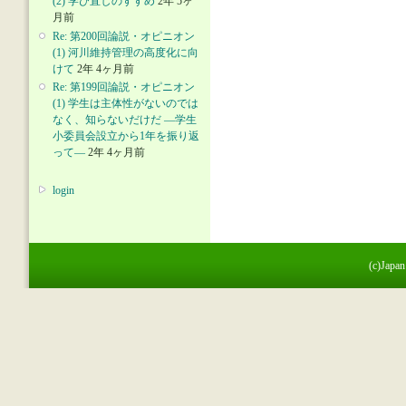
(2) 学び直しのすすめ
2年 5ヶ
月前
Re: 第200回論説・オピニオン
(1) 河川維持管理の高度化に向
けて
2年 4ヶ月前
Re: 第199回論説・オピニオン
(1) 学生は主体性がないのでは
なく、知らないだけだ ―学生
小委員会設立から1年を振り返
って―
2年 4ヶ月前
login
(c)Japan