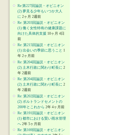
Re:第227回論説・オピニオン
(2) 夢見る少年もいつか大人
に
2ヶ月 2週前
Re: 第203回論説・オピニオン
(1) 働く女性特有の健康課題に
向けた具体的支援
10ヶ月 4日
前
Re: 第215回論説・オピニオン
(1) 出会いの季節に思うこと
1
年 2ヶ月前
Re: 第204回論説・オピニオン
(2) 土木行政に関わり町長に
2
年 2週前
Re: 第204回論説・オピニオン
(2) 土木行政に関わり町長に
2
年 2週前
Re: 第202回論説・オピニオン
(2) ポルトランドセメントの
200年とこれから
2年 4ヶ月前
Re: 第191回論説・オピニオン
(1) 都市における賢い雨水管理
へ
2年 5ヶ月前
Re: 第169回論説・オピニオン