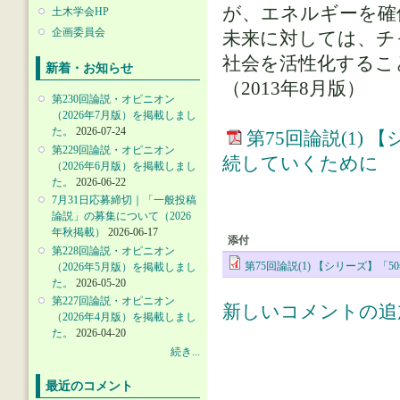
が、エネルギーを確
土木学会HP
企画委員会
未来に対しては、チ
社会を活性化するこ
新着・お知らせ
（2013年8月版）
第230回論説・オピニオン
（2026年7月版）を掲載しまし
た。
2026-07-24
第75回論説(1)
第229回論説・オピニオン
続していくために
（2026年6月版）を掲載しまし
た。
2026-06-22
7月31日応募締切｜「一般投稿
論説」の募集について（2026
年秋掲載）
2026-06-17
添付
第228回論説・オピニオン
第75回論説(1) 【シリーズ】
（2026年5月版）を掲載しまし
た。
2026-05-20
第227回論説・オピニオン
新しいコメントの追
（2026年4月版）を掲載しまし
た。
2026-04-20
続き...
最近のコメント