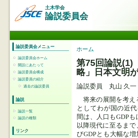
メ
土木学会
イ
論説委員会
ン
コ
ン
メインメニュー
テ
ン
ツ
論説委員会メニュー
現在地
ホーム
に
移
論説委員会ホーム
第75回論説(1
動
開設にあたって
略」日本文明
論説委員会構成
論説委員の紹介
論説委員 丸山 久
過去の論説委員
将来の展開を考え
論説
としてわが国の近代
論説一覧
間は、人口もGDP
論説の種類
以降現代に至るまで
リンク
びGDPとも大幅な