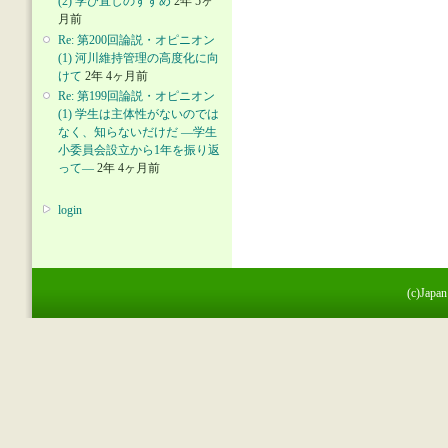
(2) 学び直しのすすめ
2年 5ヶ
月前
Re: 第200回論説・オピニオン
(1) 河川維持管理の高度化に向
けて
2年 4ヶ月前
Re: 第199回論説・オピニオン
(1) 学生は主体性がないのでは
なく、知らないだけだ ―学生
小委員会設立から1年を振り返
って―
2年 4ヶ月前
login
(c)Japan