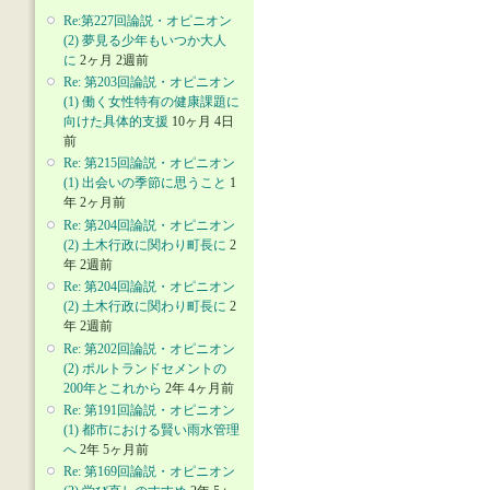
Re:第227回論説・オピニオン
(2) 夢見る少年もいつか大人
に
2ヶ月 2週前
Re: 第203回論説・オピニオン
(1) 働く女性特有の健康課題に
向けた具体的支援
10ヶ月 4日
前
Re: 第215回論説・オピニオン
(1) 出会いの季節に思うこと
1
年 2ヶ月前
Re: 第204回論説・オピニオン
(2) 土木行政に関わり町長に
2
年 2週前
Re: 第204回論説・オピニオン
(2) 土木行政に関わり町長に
2
年 2週前
Re: 第202回論説・オピニオン
(2) ポルトランドセメントの
200年とこれから
2年 4ヶ月前
Re: 第191回論説・オピニオン
(1) 都市における賢い雨水管理
へ
2年 5ヶ月前
Re: 第169回論説・オピニオン