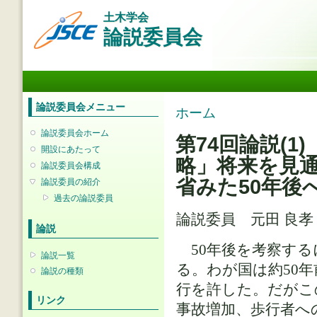
メ
土木学会
イ
論説委員会
ン
コ
ン
メインメニュー
テ
ン
ツ
論説委員会メニュー
現在地
ホーム
に
移
論説委員会ホーム
第74回論説(1
動
開設にあたって
略」将来を見通
論説委員会構成
省みた50年後
論説委員の紹介
過去の論説委員
論説委員 元田 良
論説
50年後を考察する
論説一覧
る。わが国は約50
論説の種類
行を許した。だがこ
リンク
事故増加、歩行者へ