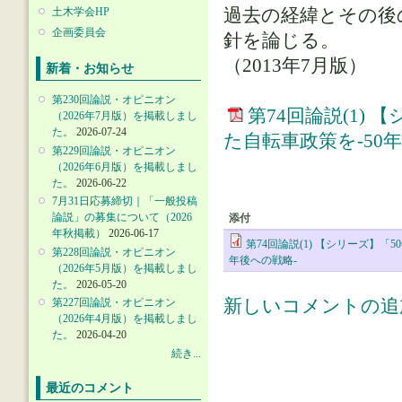
過去の経緯とその後
土木学会HP
企画委員会
針を論じる。
（2013年7月版）
新着・お知らせ
第230回論説・オピニオン
第74回論説(1)
（2026年7月版）を掲載しまし
た。
2026-07-24
た自転車政策を-50
第229回論説・オピニオン
（2026年6月版）を掲載しまし
た。
2026-06-22
7月31日応募締切｜「一般投稿
論説」の募集について（2026
添付
年秋掲載）
2026-06-17
第74回論説(1) 【シリーズ】
第228回論説・オピニオン
年後への戦略-
（2026年5月版）を掲載しまし
た。
2026-05-20
新しいコメントの追
第227回論説・オピニオン
（2026年4月版）を掲載しまし
た。
2026-04-20
続き...
最近のコメント