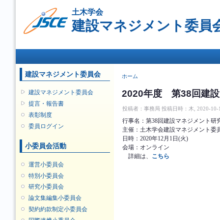
メ
土木学会
イ
建設マネジメント委員
ン
コ
ン
メインメニュー
テ
ン
ツ
建設マネジメント委員会
現在地
ホーム
に
移
2020年度 第38回
建設マネジメント委員会
動
提言・報告書
投稿者：
事務局
投稿日時：木, 2020-10-15
表彰制度
行事名：第38回建設マネジメント研
委員ログイン
主催：土木学会建設マネジメント委
日時：2020年12月1日(火)
小委員会活動
会場：オンライン
詳細は、
こちら
運営小委員会
特別小委員会
研究小委員会
論文集編集小委員会
契約約款制定小委員会