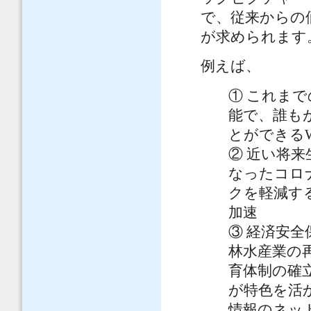
で、従来からの
が求められます
例えば、
① これま
能で、誰も
とができるWe
② 近い将
なったコロ
クを軽減す
加速
③ 経済安
林水産業の
育体制の確
が特色を活
情報のネッ