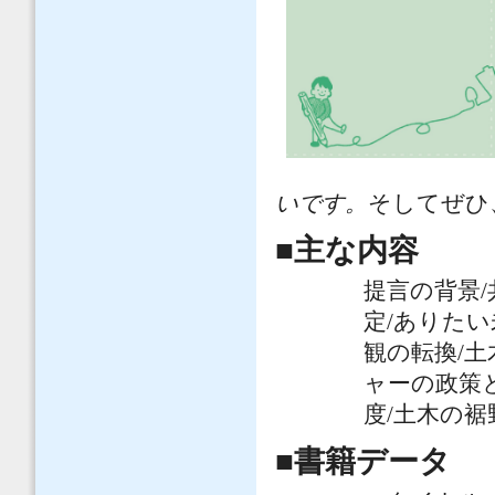
いです。
そしてぜひ
■主な内容
提言の背景
定/ありた
観の転換/
ャーの政策
度/土木の裾
■書籍データ