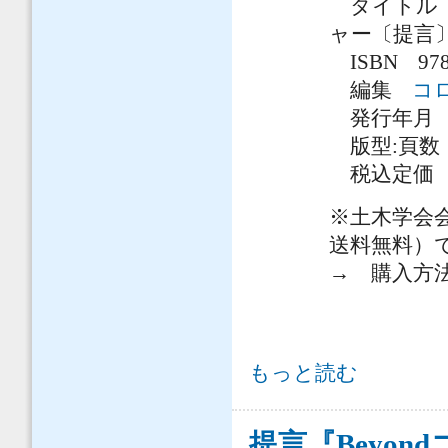
タイトル 
ャー〔提言〕
ISBN 978-4
編集
コ
発行年月 20
版型:頁数 
税込定価 \1
※土木学会会
送料無料）
→ 購入方
提言「Beyondコロナの日本創生と
もっと読む
提言『Beyo