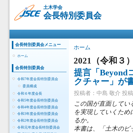
メ
土木学会
イ
会長特別委員会
ン
コ
ン
メインメニュー
テ
ン
ツ
会長特別委員会メニュー
現在地
ホーム
に
移
ホーム
2021（令和３
動
会長特別委員会
提言「Beyo
クチャー」が
令和7年度会長特別委員会
委員構成
投稿者：
中島 敬介
投稿日
令和６年度会長
令和5年度会長特別委員会
この国が直面してい
令和4年度会長特別委員会
を実現していくため
令和3年度会長特別委員会
るか。
令和2年度会長特別委員会
本書は、「土木のビ
令和元年度会長特別委員会