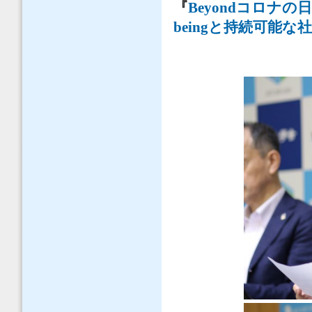
『
Beyondコロナ
beingと持続可能