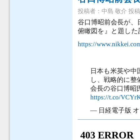
投稿者：
中島 敬介
投稿日
谷口博昭前会長が、
俯瞰図を』と題した
https://www.nikkei
日本も米英や中
し、戦略的に整
会長の谷口博昭
https://t.co/VCY
— 日経電子版 オピニ