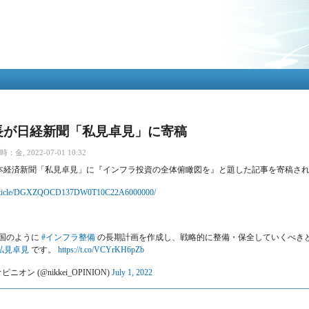
メ
イ
ン
コ
ン
テ
ン
ツ
に
移
長が日経新聞「私見卓見」に寄稿
動
金, 2022-07-01 10:32
本経済新聞「私見卓見」に『インフラ投資の全体俯瞰図を』と題した記事を寄稿さ
m/article/DGXZQOCD137DW0T10C22A6000000/
国のように
#インフラ整備
の長期計画を作成し、戦略的に整備・保全していくべき
私見卓見
です。
https://t.co/VCYrKH6pZb
ニオン (@nikkei_OPINION)
July 1, 2022