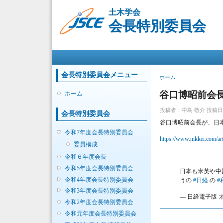
土木学会
会長特別委員会
メインメニュー
会長特別委員会メニュー
現在地
ホーム
谷口博昭前会
ホーム
投稿者：
中島 敬介
投稿日時：
会長特別委員会
谷口博昭前会長が、日
令和7年度会長特別委員会
https://www.nikkei.co
委員構成
令和６年度会長
令和5年度会長特別委員会
日本も米英や中
令和4年度会長特別委員会
うの
#日経
の
#
令和3年度会長特別委員会
— 日経電子版 オピ
令和2年度会長特別委員会
令和元年度会長特別委員会