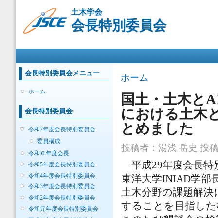
メ
土木学会
イ
会長特別委員会
ン
コ
ン
メインメニュー
テ
ン
ツ
会長特別委員会メニュー
現在地
ホーム
に
移
ホーム
国土・土木とA
動
における土木と
会長特別委員会
とめました
令和7年度会長特別委員会
委員構成
投稿者：
湯浅 岳史
投稿日
令和６年度会長
平成29年度会長特
令和5年度会長特別委員会
令和4年度会長特別委員会
東洋大学INIAD学
令和3年度会長特別委員会
土木分野の課題解決
令和2年度会長特別委員会
することを目指した
令和元年度会長特別委員会