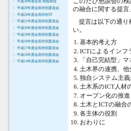
このたび懇談会の検
平成30年度会長 情報発信
平成29年度会長特別委員会
の融合に関する提言
平成28年度会長特別TF
提言は以下の通り
平成21年度会長特別委員会
平成20年度会長特別委員会
い。
平成19年度会長特別委員会
基本的考え方
平成18年度会長特別委員会
平成17年度会長特別委員会
ICTによるイン
平成16年度会長特別委員会
「自己完結型」マ
平成14年度会長特別委員会
土木界の連携、他
独自システム主義
土木系のICT人材
オープン化の推進
土木とICTの融合
各主体の役割
おわりに