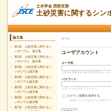
メ
土木学会 西部支部
イ
土砂災害に関するシン
ン
コ
ン
メインメニュー
テ
ン
ツ
論文集
現在地
ホーム
に
プライマリータブ
移
第1回 土砂災害に関するシ
動
ンポジウム 論文集
ユーザアカウント
第2回 土砂災害に関するシ
ンポジウム 論文集
ユーザ名
*
第3回 土砂災害に関するシ
ンポジウム論文集
土木学会 西部支部 土砂災害に関するシンポ
第4回 土砂災害に関するシ
パスワード
*
ンポジウム論文集
第5回 土砂災害に関するシ
パスワードを入力してください。
ンポジウム論文集
ログイン状態を保持する
第6回 土砂災害に関するシ
（共用パソコンではチェックを外して
ンポジウム論文集
第7回 土砂災害に関するシ