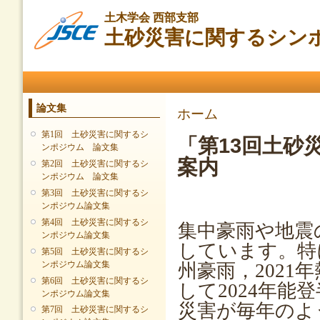
メ
土木学会 西部支部
イ
土砂災害に関するシン
ン
コ
ン
メインメニュー
テ
ン
ツ
論文集
現在地
ホーム
に
移
第1回 土砂災害に関するシ
「第13回土砂
動
ンポジウム 論文集
案内
第2回 土砂災害に関するシ
ンポジウム 論文集
第3回 土砂災害に関するシ
ンポジウム論文集
第4回 土砂災害に関するシ
集中豪雨や地震
ンポジウム論文集
しています。特に
第5回 土砂災害に関するシ
ンポジウム論文集
州豪雨，2021
第6回 土砂災害に関するシ
して2024年
ンポジウム論文集
災害が毎年のよ
第7回 土砂災害に関するシ