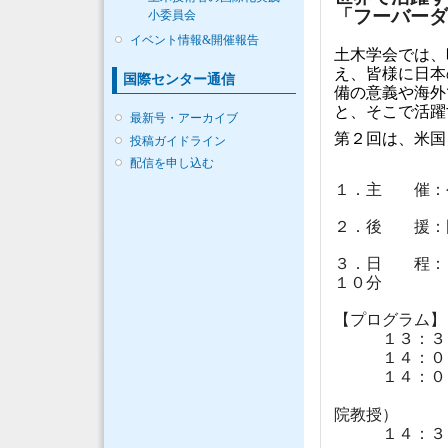
「フーバー
小委員会
イベント情報&開催報告
土木学会では、
え、皆様に日本
国際センター通信
備の意義や海外
と、そこで活躍
最新号・アーカイブ
第２回は、米国
投稿ガイドライン
配信を申し込む
１．主 催：
２．後 援：国
３．日 程：
１０分
【プログラム】
１３：３
１４：００～
１４：０５～
講演者：
院教授）
１４：３０～