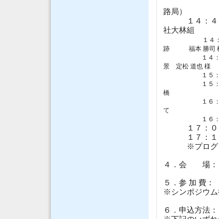
講演者：Mr
路局）
１４：４０～
社大林組
１４
跡 福本 勝司 
１４：５５～１
景 定松 道也 様
１５：２５～
１５：４０～
橋 高
１６：４０～
て 福
１６：５０～
１７：０５～
１７：１０～
※
プログ
４．会 場： 
５．参 加 費：
※シンポジウム
６．申込方法：