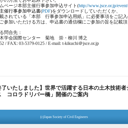
かの方法でお申込み下さい。
ムページ本部主催行事参加申込サイト(
http://www.jsce.or.jp/event
主催行事参加申込書(
PDF
)
をダウンロードしていただくか、
載されている「本部 行事参加申込用紙」に必要事項をご記入
ご参加いただける方は、申込書の通信欄にご参加の旨を記載頂
る問合先：
木学会国際センター 菊地 崇・柳川 博之
2 / FAX: 03-5379-0125 / E-mail: t-kikuchi＠jsce.or.jp
終了いたしました】世界で活躍する日本の土木技術者
ス コロラドリバー橋」開催のご案内
(c)Japan Society of Civil Engineers