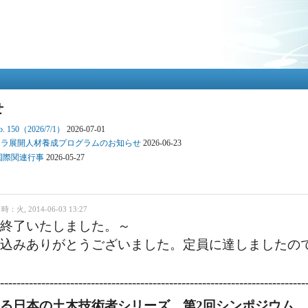
メ
イ
ン
コ
ン
テ
ン
ツ
せ
に
移
150（2026/7/1）
2026-07-01
動
ンフラ展開人材養成プログラムのお知らせ
2026-06-23
 国際関連行事
2026-05-27
火, 2014-06-03 13:27
を終了いたしました。～
し込みありがとうございました。定員に達しましたの
---------------------------------------------------------------------------
る日本の土木技術者シリーズ 第2回シンポジウム