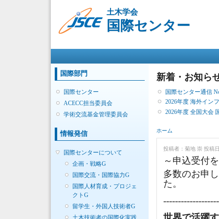
土木学会
国際センター
メインメニュー
国際部門
新着・お知ら
国際センター通信 No. 
国際センター
2026年度 海外イ
ACECC担当委員会
2026年度 全国大会
学術交流基金管理委員会
現在地
ホーム
情報発信
投稿者：
菊地 崇
投稿日時：
国際センターについて
～申込受付
企画・戦略G
多数のお申
国際交流・国際協力G
た。
国際人材育成・プロジェ
クトG
------------------
留学生・外国人技術者G
世界で活躍す
土木技術者の国際化実践