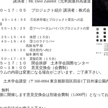
. Dave Zanetell（元米国連邦高速道
１７：０５ プロジェクト紹介 講演者：株式会
：４０～１４：５５ ①北米市場とプロジェクト受注への足
様
５：２５ ②フーバーダムバイパスプロジェクトの背
１５：４０ 休憩（１５分）
１６：４０ ③コロラドリバー
徳 祐平 様
１６：５０ ④次世代へ向け
本 勝司 様
１７：０５ 質疑応答（１５分）
１７：１０ 閉会挨拶 土木学会国際センター
１８：００ 意見交換会（会費制）
ラムの内容は変更になる場合がございます。ご了承下さい。
土木学会講堂（〒160-0004 東京都新宿区四谷1丁目外濠公園
 無料
後に開催します意見交換会は別途会費制（1,000円）となって