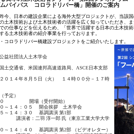
ダムバイパス コロラドリバー橋」開催のご案内
昨今、日本の建設企業による海外大型プロジェクトが、当該国
の土木技術および土木技術者の活躍を広く知っていただき、ま
での仕事などを伝えるため、「世界で活躍する日本の土木技術
する土木技術者の紹介事業を行っております。
・コロラドリバー橋建設プロジェクトをご紹介いたします。
公益社団法人土木学会
土交通省、米国連邦高速道路局、ASCE日本支部
２０１４年８月５日（火） １４時００分－１７時
（予定）
０ 開場（受付開始）
１４：０５ 開会挨拶 土木学会
１４：３０ 基調講演 第1部
二羽 淳一郎 氏（東京工業大学大学
１４：４０ 基調講演 第2部 （ビデオレター）