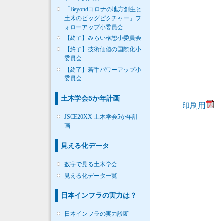
「Beyondコロナの地方創生と
土木のビッグピクチャー」フ
ォローアップ小委員会
【終了】みらい構想小委員会
【終了】技術価値の国際化小
委員会
【終了】若手パワーアップ小
委員会
土木学会5か年計画
印刷用
JSCE20XX 土木学会5か年計
画
見える化データ
数字で見る土木学会
見える化データ一覧
日本インフラの実力は？
日本インフラの実力診断