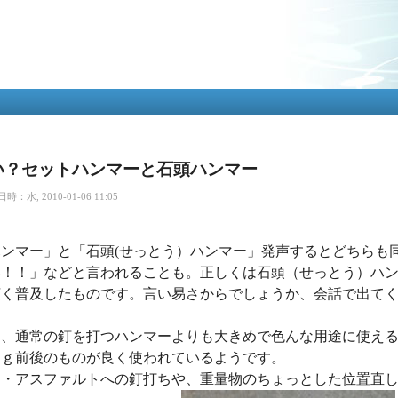
メ
イ
ン
コ
ン
テ
ン
ツ
に
移
い？セットハンマーと石頭ハンマー
動
：水, 2010-01-06 11:05
ンマー」と「石頭(せっとう）ハンマー」発声するとどちらも
い！！」などと言われることも。正しくは石頭（せっとう）ハ
広く普及したものです。言い易さからでしょうか、会話で出て
ー、通常の釘を打つハンマーよりも大きめで色んな用途に使え
ｋｇ前後のものが良く使われているようです。
ト・アスファルトへの釘打ちや、重量物のちょっとした位置直