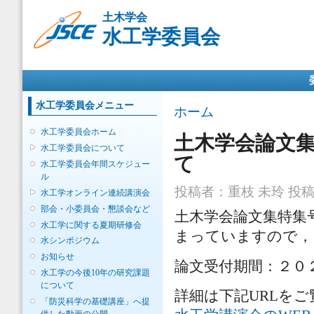
メ
土木学会
イ
水工学委員会
ン
コ
ン
メインメニュー
テ
ン
ツ
水工学委員会メニュー
現在地
ホーム
に
移
水工学委員会ホーム
土木学会論文
動
水工学委員会について
て
水工学委員会年間スケジュー
ル
投稿者：
重枝 未玲
投稿日
水工学オンライン連続講演会
部会・小委員会・懇談会など
土木学会論文集特集
水工学に関する夏期研修会
まっていますので，
水シンポジウム
お知らせ
論文受付期間：２０２
水工学の今後10年の研究課題
について
詳細は下記URLを
「防災科学の基礎講座」へ提
供した動画の公開